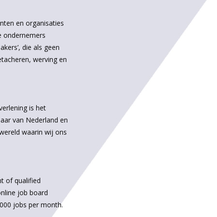
nten en organisaties
ze ondernemers
kers’, die als geen
detacheren, werving en
erlening is het
laar van Nederland en
 wereld waarin wij ons
 of qualified
online job board
,000 jobs per month.