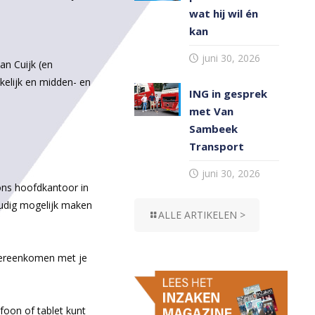
wat hij wil én
kan
juni 30, 2026
an Cuijk (en
kelijk en midden- en
ING in gesprek
met Van
Sambeek
Transport
juni 30, 2026
 ons hoofdkantoor in
oudig mogelijk maken
ALLE ARTIKELEN >
overeenkomen met je
foon of tablet kunt