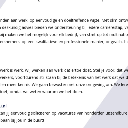
nden aan werk, op eenvoudige en doeltreffende wijze. Met slim ont
deskundig advies bieden we ondersteuning bij iedere carrièrestap, va
ij maken we het mogelijk voor elk bedrijf, van start-up tot multinati
erknemers: op een kwalitatieve en professionele manier, ongeacht h
werk is werk. Wij werken aan werk dat ertoe doet. Stel je voor, dat we
rkers, voortdurend stil staan bij de betekenis van het werk dat we
len meer kennis. We gaan bewuster met onze omgeving om. We leren
 doet, omdat we weten waarom we het doen.
.nl
kan jij eenvoudig solliciteren op vacatures van honderden uitzendbur
 baan bij jou in de buurt!