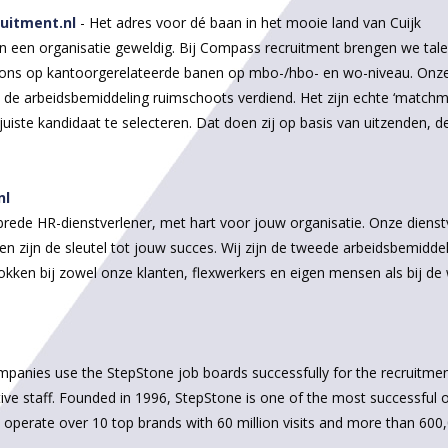
uitment.nl
- Het adres voor dé baan in het mooie land van Cuijk
en organisatie geweldig. Bij Compass recruitment brengen we tale
en ons op kantoorgerelateerde banen op mbo-/hbo- en wo-niveau. On
de arbeidsbemiddeling ruimschoots verdiend. Het zijn echte ‘matchma
 juiste kandidaat te selecteren. Dat doen zij op basis van uitzenden, 
nl
ede HR-dienstverlener, met hart voor jouw organisatie. Onze dienstv
 zijn de sleutel tot jouw succes. Wij zijn de tweede arbeidsbemidde
okken bij zowel onze klanten, flexwerkers en eigen mensen als bij de
anies use the StepStone job boards successfully for the recruitment
tive staff. Founded in 1996, StepStone is one of the most successful 
operate over 10 top brands with 60 million visits and more than 600