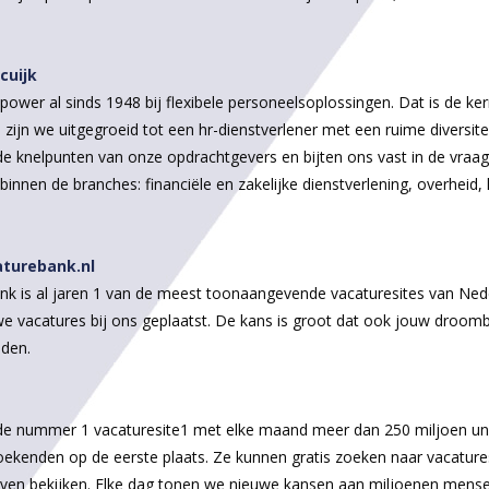
cuijk
ower al sinds 1948 bij flexibele personeelsoplossingen. Dat is de ke
s zijn we uitgegroeid tot een hr-dienstverlener met een ruime diversite
e knelpunten van onze opdrachtgevers en bijten ons vast in de vraag 
nnen de branches: financiële en zakelijke dienstverlening, overheid, 
.
turebank.nl
nk is al jaren 1 van de meest toonaangevende vacaturesites van Nede
e vacatures bij ons geplaatst. De kans is groot dat ook jouw droomb
nden.
 de nummer 1 vacaturesite1 met elke maand meer dan 250 miljoen uni
kenden op de eerste plaats. Ze kunnen gratis zoeken naar vacatures
ijven bekijken. Elke dag tonen we nieuwe kansen aan miljoenen mense