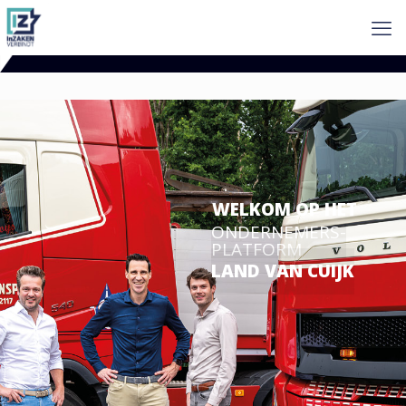
WELKOM OP HET
ONDERNEMERS-
PLATFORM
LAND VAN CUIJK