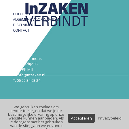
COLOFON
ALGEMENE VOORWAARDEN
DISCLAIMER
CONTACT
InZAKEN
Robert Hermens
Udensedijk 35
5451 PK Mill
E: info@inzaken.nl
T: 06 55 34 03 24
We gebruiken cookies om
© InZaken.nl
ervoor te zorgen dat we je de
best mogelijke ervaring op onze
Design:
Maek
| Website:
Premium
Online
Accepteren
website kunnen aanbieden. Als
Privacybeleid
je doorgaat met het gebruiken
van de site, gaan we er vanuit