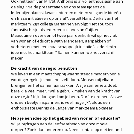
Ook het team van Mill/St. Anthonis is al vol enthousiasme aan
de slag. “Na de presentatie van ons team tijdens de
ledenbijeenkomst kwam iedereen meteen vol goede ideeën
en frisse initiatieven op ons af”, vertelt Hans Derks van het
marktteam. Zijn collega Marianne vervolgt: ”Het zou toch
fantastisch zijn als iedereen in Land van Cuijk en
Maasduinen over een of twee jaar denkt: ik wil op het vlak
van wonen of educatie wat veranderen, aanpakken of
verbeteren met een maatschappelijk initiatief. Ik deel mijn
idee met het marktteam.” Samen kunnen we het verschil
maken.
De kracht van de regio benutten
We leven in een maatschappij waarin steeds minder voor je
wordt geregeld. Je moet het zelf doen. Mensen bij elkaar
brengen en het samen aanpakken. Als je samen iets doet,
bereik je veel meer. “Wil je gebruik maken van de kracht van
onze regio? Kijk dan goed om je heen. Durf te dromen. Als we
ons een beetje inspannen, is veel mogelijk”, aldus een
enthousiaste Dennis de Lange van marktteam Boxmeer.
Heb je een idee op het gebied van wonen of educatie?
Wil je bijdragen aan de leefbaarheid van onze mooie
dorpen? Zoek dan anderen op. Neem contact op met iemand