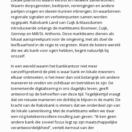
Waarin dorpsgenoten, bedrijven, verenigingen en andere
partijen vragen en ideeën kunnen inbrengen. En waarbinnen
regionale signalen en verbeterpunten samen worden
opgepakt. Rabobank Land van Cuijk & Maasduinen
introduceerde onlangs de marktteams Boxmeer, Cuijk,
Gennep en Mill/St. Anthonis. Deze marktteams dienen als
lokaal aanspreekpunt voor de omgeving, met als doel de
leefbaarheid in de regio te vergroten. Want de betere wereld
die we als bank voor ogen hebben, begint natuurlijk bij
onszelf.
In een wereld waarin het bankkantoor niet meer
vanzelfsprekend de plek is waar bank en lokale inwoners
elkaar ontmoeten, is het meer dan ooit belangrijk om andere
manieren te vinden om zichtbaar en betrokken te zijn. De
toenemende digitalisering in ons dagelijks leven, geeft
antwoord op de behoeften van deze tijd. Tegelijkertijd vraagt
dat om nieuwe manieren om dichtbij te blijven in de markt. De
kracht van de Rabobank is immers dat we onderdeel zijn van
de lokale samenleving. Met de marktteams willen we daar
een nóg betekenisvollere invulling aan geven. “Ik ken geen
andere bank die zoveel focus legt op zijn maatschappelijke
verantwoordelijkheid”, vertelt Aernout van der