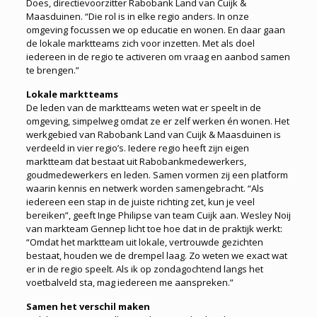
Does, directievoorzitter Rabobank Land van Cuijk &
Maasduinen. “Die rol is in elke regio anders. In onze
omgeving focussen we op educatie en wonen. En daar gaan
de lokale marktteams zich voor inzetten. Met als doel
iedereen in de regio te activeren om vraag en aanbod samen
te brengen.”
Lokale marktteams
De leden van de marktteams weten wat er speelt in de
omgeving, simpelweg omdat ze er zelf werken én wonen. Het
werkgebied van Rabobank Land van Cuijk & Maasduinen is
verdeeld in vier regio’s. Iedere regio heeft zijn eigen
marktteam dat bestaat uit Rabobankmedewerkers,
goudmedewerkers en leden. Samen vormen zij een platform
waarin kennis en netwerk worden samengebracht. “Als
iedereen een stap in de juiste richting zet, kun je veel
bereiken”, geeft Inge Philipse van team Cuijk aan. Wesley Noij
van markteam Gennep licht toe hoe dat in de praktijk werkt:
“Omdat het marktteam uit lokale, vertrouwde gezichten
bestaat, houden we de drempel laag. Zo weten we exact wat
er in de regio speelt. Als ik op zondagochtend langs het
voetbalveld sta, mag iedereen me aanspreken.”
Samen het verschil maken