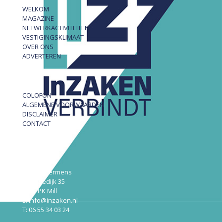
WELKOM
MAGAZINE
NETWERKACTIVITEITEN
VESTIGINGSKLIMAAT
OVER ONS
ADVERTEREN
COLOFON
ALGEMENE VOORWAARDEN
DISCLAIMER
CONTACT
InZAKEN
Robert Hermens
Udensedijk 35
5451 PK Mill
E: info@inzaken.nl
T: 06 55 34 03 24