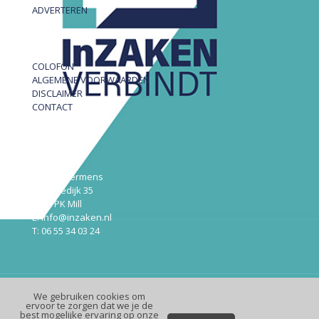
ADVERTEREN
COLOFON
ALGEMENE VOORWAARDEN
DISCLAIMER
CONTACT
InZAKEN
Robert Hermens
Udensedijk 35
5451 PK Mill
E: info@inzaken.nl
T: 06 55 34 03 24
We gebruiken cookies om
© InZaken.nl
ervoor te zorgen dat we je de
best mogelijke ervaring op onze