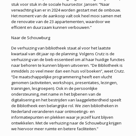
stuk voor stuk in de sociale huursector. Jansen: “Naar
verwachting kan er in 2024 worden gestart met de ombouw.
Het moment van de aankoop valt ook heel mooi samen met
de renovatie van de 23 appartementen, waardoor we
efficiënt en duurzaam kunnen verbouwen.”
Naar de Schouwburg
De verhuizing van bibliotheek staat al voor het laatste
kwartaal van dit jaar op de planning. Volgens Crutz is de
verhuizing van de bieb essentieel om al haar huidige functies
naar behoren te kunnen blijven uitvoeren. “De Bibliotheek is
inmiddels zo veel meer dan een huis vol boeken”, weet Crutz.
“De maatschappelijke programmering heeft een vlucht
genomen (activiteiten, workshops, presentaties, lezingen,
trainingen, lesgroepen). Ook in de persoonlijke
ondersteuning, met name in het bijbenen van de
digitalisering en het bestrijden van laaggeletterdheid speelt
de Bibliotheek een belangrijke rol. We zien bibliotheken in
Nederland veranderen naar ontmoetings- en
informatiepunten en plekken waar je jezelf kunt blijven
ontwikkelen. Met de verhuizing naar de Schouwburg krijgen
we hiervoor meer ruimte en betere faciliteiten.”