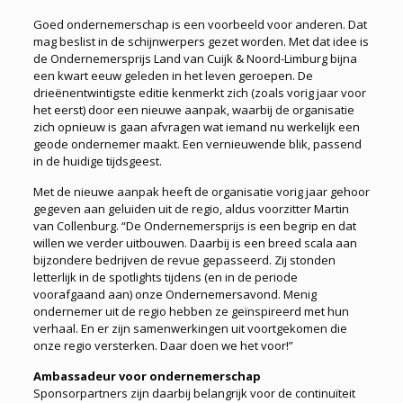
Goed ondernemerschap is een voorbeeld voor anderen. Dat
mag beslist in de schijnwerpers gezet worden. Met dat idee is
de Ondernemersprijs Land van Cuijk & Noord-Limburg bijna
een kwart eeuw geleden in het leven geroepen. De
drieënentwintigste editie kenmerkt zich (zoals vorig jaar voor
het eerst) door een nieuwe aanpak, waarbij de organisatie
zich opnieuw is gaan afvragen wat iemand nu werkelijk een
geode ondernemer maakt. Een vernieuwende blik, passend
in de huidige tijdsgeest.
Met de nieuwe aanpak heeft de organisatie vorig jaar gehoor
gegeven aan geluiden uit de regio, aldus voorzitter Martin
van Collenburg. “De Ondernemersprijs is een begrip en dat
willen we verder uitbouwen. Daarbij is een breed scala aan
bijzondere bedrijven de revue gepasseerd. Zij stonden
letterlijk in de spotlights tijdens (en in de periode
voorafgaand aan) onze Ondernemersavond. Menig
ondernemer uit de regio hebben ze geïnspireerd met hun
verhaal. En er zijn samenwerkingen uit voortgekomen die
onze regio versterken. Daar doen we het voor!”
Ambassadeur voor ondernemerschap
Sponsorpartners zijn daarbij belangrijk voor de continuïteit