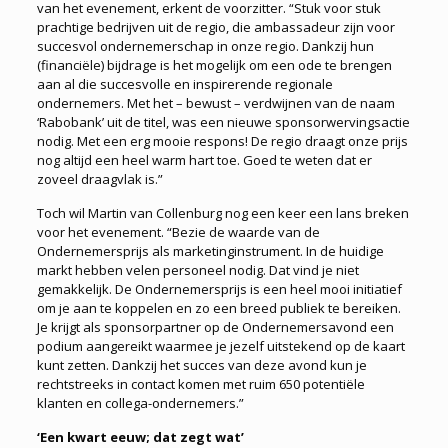
van het evenement, erkent de voorzitter. “Stuk voor stuk
prachtige bedrijven uit de regio, die ambassadeur zijn voor
succesvol ondernemerschap in onze regio. Dankzij hun
(financiële) bijdrage is het mogelijk om een ode te brengen
aan al die succesvolle en inspirerende regionale
ondernemers. Met het – bewust – verdwijnen van de naam
‘Rabobank’ uit de titel, was een nieuwe sponsorwervingsactie
nodig. Met een erg mooie respons! De regio draagt onze prijs
nog altijd een heel warm hart toe. Goed te weten dat er
zoveel draagvlak is.”
Toch wil Martin van Collenburg nog een keer een lans breken
voor het evenement. “Bezie de waarde van de
Ondernemersprijs als marketinginstrument. In de huidige
markt hebben velen personeel nodig. Dat vind je niet
gemakkelijk. De Ondernemersprijs is een heel mooi initiatief
om je aan te koppelen en zo een breed publiek te bereiken.
Je krijgt als sponsorpartner op de Ondernemersavond een
podium aangereikt waarmee je jezelf uitstekend op de kaart
kunt zetten. Dankzij het succes van deze avond kun je
rechtstreeks in contact komen met ruim 650 potentiële
klanten en collega-ondernemers.”
‘Een kwart eeuw; dat zegt wat’