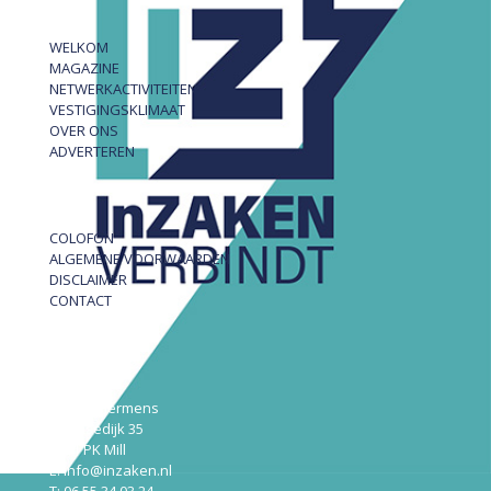
WELKOM
MAGAZINE
NETWERKACTIVITEITEN
VESTIGINGSKLIMAAT
OVER ONS
ADVERTEREN
COLOFON
ALGEMENE VOORWAARDEN
DISCLAIMER
CONTACT
InZAKEN
Robert Hermens
Udensedijk 35
5451 PK Mill
E: info@inzaken.nl
T: 06 55 34 03 24