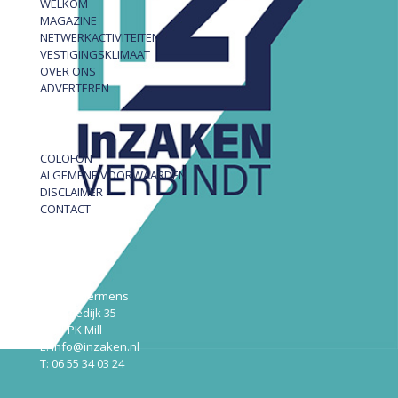
WELKOM
MAGAZINE
NETWERKACTIVITEITEN
VESTIGINGSKLIMAAT
OVER ONS
ADVERTEREN
COLOFON
ALGEMENE VOORWAARDEN
DISCLAIMER
CONTACT
InZAKEN
Robert Hermens
Udensedijk 35
5451 PK Mill
E: info@inzaken.nl
T: 06 55 34 03 24