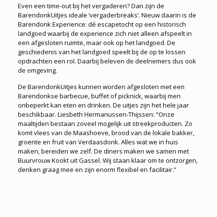
Even een time-out bij het vergaderen? Dan zijn de
BarendonkUitjes ideale ‘vergaderbreaks’. Nieuw daarin is de
Barendonk Experience: dé escapetocht op een historisch
landgoed waarbij de experience zich niet alleen afspeelt in
een afgesloten ruimte, maar ook op het landgoed. De
geschiedenis van het landgoed speelt bij de op te lossen
opdrachten een rol. Daarbij beleven de deelnemers dus ook
de omgeving.
De BarendonkUitjes kunnen worden afgesloten met een
Barendonkse barbecue, buffet of picknick, waarbij men
onbeperkt kan eten en drinken. De uitjes zijn het hele jaar
beschikbaar. Liesbeth Hermanussen-Thijssen: “Onze
maaltijden bestaan zoveel mogelijk uit streekproducten. Zo
komt vlees van de Maashoeve, brood van de lokale bakker,
groente en fruit van Verdaasdonk. Alles wat we in huis
maken, bereiden we zelf. De diners maken we samen met
Buurvrouw Kookt uit Gassel. Wij staan klaar om te ontzorgen,
denken graag mee en zijn enorm flexibel en facilitair.”