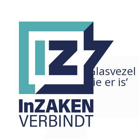
‘Glasvezel
REDACTIONEEL
ALLE
die er is’
ARTIKELEN
COLUMNS
KORTE ZAKEN