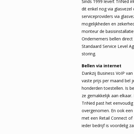
Sinds 1999 levert TriNed in
dit enkel nog via glasvezel
serviceproviders via glasv
mogelijkheden en zekerhede
monteur de basisinstallatie
Ondernemers bellen direct 
Standaard Service Level Ag
storing.
Bellen via internet
Dankzij Business VoIP van 
vaste prijs per maand bel j
honderden toestellen. Is b
ze gemakkelijk aan elkaar.
TriNed past het eenvoudig
overgenomen. En ook een st
met een Retail Connect of O
ieder bedrijf is voordelig za