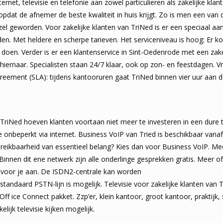
ternet, televisie en telefonie aan zowel particulieren als zakelijke kl
 opdat de afnemer de beste kwaliteit in huis krijgt. Zo is men een va
ezel geworden. Voor zakelijke klanten van TriNed is er een speciaal 
n. Met heldere en scherpe tarieven. Het serviceniveau is hoog: Er kom
 doen. Verder is er een klantenservice in Sint-Oedenrode met een zakel
hiernaar. Specialisten staan 24/7 klaar, ook op zon- en feestdagen. V
reement (SLA): tijdens kantooruren gaat TriNed binnen vier uur aan 
TriNed hoeven klanten voortaan niet meer te investeren in een dure 
e onbeperkt via internet. Business VoIP van Tried is beschikbaar vanaf
ereikbaarheid van essentieel belang? Kies dan voor Business VoIP. M
 Binnen dit ene netwerk zijn alle onderlinge gesprekken gratis. Meer
 voor je aan. De ISDN2-centrale kan worden
andaard PSTN-lijn is mogelijk. Televisie voor zakelijke klanten van T
ff ice Connect pakket. Zzp’er, klein kantoor, groot kantoor, praktijk,
kelijk televisie kijken mogelijk.