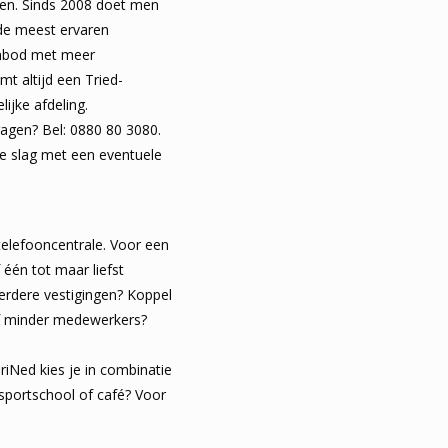
anten. Sinds 2008 doet men
n de meest ervaren
aanbod met meer
t altijd een Tried-
ijke afdeling.
ragen? Bel: 0880 80 3080.
de slag met een eventuele
telefooncentrale. Voor een
 één tot maar liefst
eerdere vestigingen? Koppel
 of minder medewerkers?
riNed kies je in combinatie
 sportschool of café? Voor