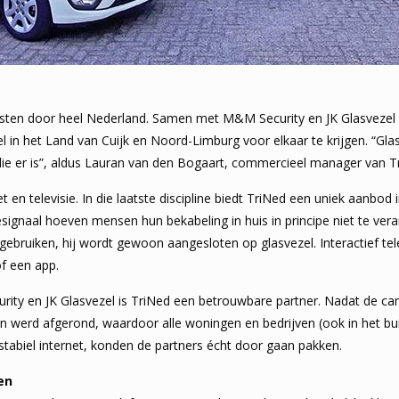
ensten door heel Nederland. Samen met M&M Security en JK Glasvezel
 in het Land van Cuijk en Noord-Limburg voor elkaar te krijgen. “Glas
die er is”, aldus Lauran van den Bogaart, commercieel manager van T
et en televisie. In die laatste discipline biedt TriNed een uniek aanbod 
esignaal hoeven mensen hun bekabeling in huis in principe niet te ver
ebruiken, hij wordt gewoon aangesloten op glasvezel. Interactief tele
of een app.
urity en JK Glasvezel is TriNed een betrouwbare partner. Nadat de c
gen werd afgerond, waardoor alle woningen en bedrijven (ook in het b
stabiel internet, konden de partners écht door gaan pakken.
en