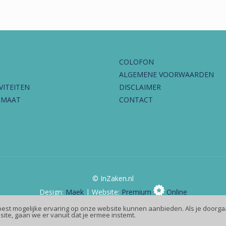
COLOFON
ALGEMENE VOORWAARDEN
VITEITEN
DISCLAIMER
IMAAT
CONTACT
© InZaken.nl
Design:
Maek
| Website:
Premium
Online
best mogelijke ervaring op onze website kunnen aanbieden. Als je doorga
site, gaan we er vanuit dat je ermee instemt.