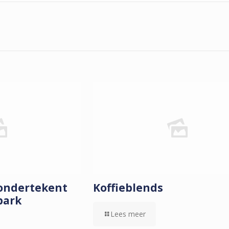
n
 ondertekent
Koffieblends
park
Lees meer