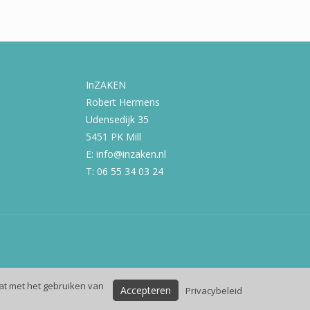
InZAKEN
Robert Hermens
Udensedijk 35
5451 PK Mill
E: info@inzaken.nl
T: 06 55 34 03 24
at met het gebruiken van
Accepteren
Privacybeleid