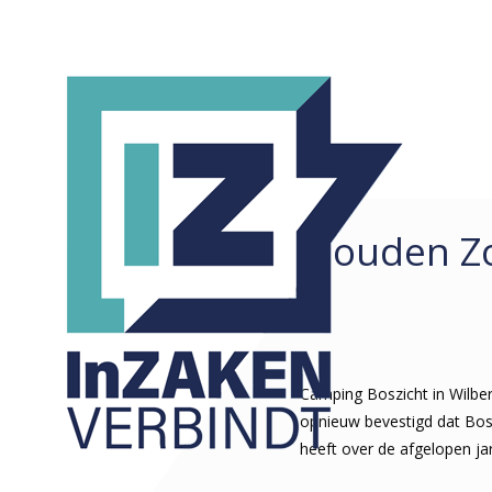
Gouden Zo
REDACTIONEEL
ALLE
ARTIKELEN
COLUMNS
KORTE ZAKEN
Camping Boszicht in Wilbe
opnieuw bevestigd dat Boszi
heeft over de afgelopen ja