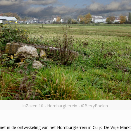
InZaken 10 - Homburgterrein - ©BerryPoelen.
d niet in de ontwikkeling van het Homburgterrein in Cuijk. De Vrije Ma