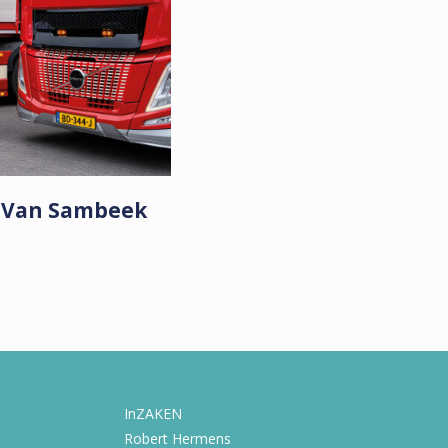
t Van Sambeek
InZAKEN
Robert Hermens