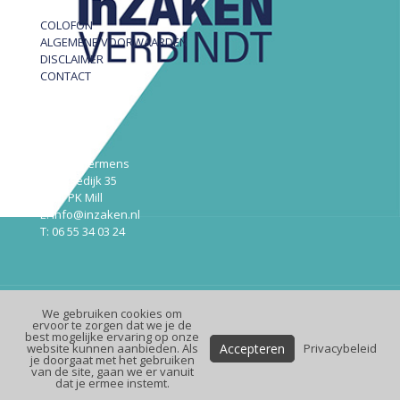
COLOFON
ALGEMENE VOORWAARDEN
DISCLAIMER
CONTACT
InZAKEN
Robert Hermens
Udensedijk 35
5451 PK Mill
E: info@inzaken.nl
T: 06 55 34 03 24
We gebruiken cookies om
© InZaken.nl
ervoor te zorgen dat we je de
best mogelijke ervaring op onze
Design:
Maek
| Website:
Premium
Online
Accepteren
website kunnen aanbieden. Als
Privacybeleid
je doorgaat met het gebruiken
van de site, gaan we er vanuit
dat je ermee instemt.