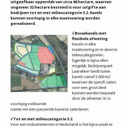
uitgeefbaar oppervlak van circa 66 hectare, waarvan
ongeveer 32 hectare bestemd is voor uitgifte aan
bedrijven tot en met milieucategorie 5.2. Kavels
kunnen voorlopig in elke maatvoering worden
gerealiseerd.
√ Bouwkavels met
flexibele afmeting
Kavels in elke
maatvoering en in diverse
milieucategorieën.
Eigenlijk is bijna alles
mogelijk. Bedrijvenpark
Laarakker biedt ruime
kavels vanaf 2.000 m2
waarvan de specifi caties
voor een groot deel
kunnen worden bepaald
door de afnemer. Er is
voorlopig voldoende
ruimte om een passende kavel te selecteren.
√ Tot en met milieucategorie 5.2
Voor een industrieterrein in Nederland is het bijna uniek te