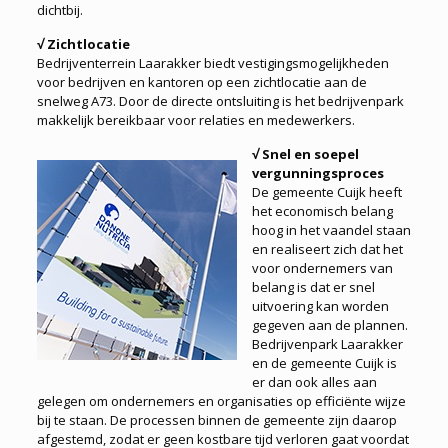
dichtbij.
√ Zichtlocatie
Bedrijventerrein Laarakker biedt vestigingsmogelijkheden
voor bedrijven en kantoren op een zichtlocatie aan de
snelweg A73. Door de directe ontsluiting is het bedrijvenpark
makkelijk bereikbaar voor relaties en medewerkers.
√ Snel en soepel
vergunningsproces
De gemeente Cuijk heeft
het economisch belang
hoog in het vaandel staan
en realiseert zich dat het
voor ondernemers van
belang is dat er snel
uitvoering kan worden
gegeven aan de plannen.
Bedrijvenpark Laarakker
en de gemeente Cuijk is
er dan ook alles aan
gelegen om ondernemers en organisaties op efficiënte wijze
bij te staan. De processen binnen de gemeente zijn daarop
afgestemd, zodat er geen kostbare tijd verloren gaat voordat