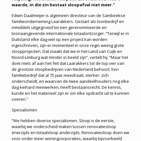
waarde, in die zin bestaat sloopafval niet meer.”
Edwin Daalmeijer is algemeen directeur van de Sambeekse
familieonderneming Laarakkers. Gestart als loonbedrijf en
inmiddels uitgegroeid tot een gerenommeerde en
toonaangevende internationale totaalontzorger. “Terwijl er in
Duitsland elke dag wel op een project kan worden
ingeschreven, zijn er momenteel in onze regio weinig grote
sloopprojecten. Dat maakt dat we in het Land van Cuijk en
Noord-Limburg wat minder in beeld zijn”, vertelt hij. “Maar het
doet niets af aan het feit dat Laarakkers tot de top vier van
de grootste sloopbedrijven van Nederland behoort. Een
familiebedrijf dat al 75 jaar meedraait, sterker: zich
onderscheidt, en waarvan de twee aandeelhouders nog elke
dag keihard meewerken, heeft bestaansrecht. De kennis,
kunde en het materieel zijn er om elke opdracht uit te kunnen
voeren.”
Specialismen
“We hebben diverse specialismen. Sloop is de eerste,
waarbij we onderscheid maken tussen renovatiesloop
enerzijds en totaalsloop anderzijds. Renovatiesloop doen we
voor onder meer woningcorporaties, waarbij bijvoorbeeld