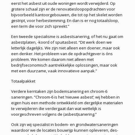
eerst het asbest uit oude woningen wordt verwijderd. Op
grotere schaal zijn er de renovatiesloopopdrachten voor
bijvoorbeeld kantoorgebouwen, die tot op het skelet worden
gestript, voor herbestemming. En dan is er nog totaalsloop,
een term die voor zich spreekt.”
Een tweede specialisme is asbestsanering, of het nu gaat om
asbestplaten, -koord of spuitasbest. “Dit werk doen we
letterlijk dagelijks. We zijn niet alleen een doener, maar ook
een denker. Het probleem van de opdrachtgever is óns
probleem. We komen daarom niet alleen met
bedrijfseconomisch aantrekkelijke oplossingen, maar ook
met een duurzame, vaak innovatieve aanpak.”
Totaalpakket
Verdere kerntaken zijn bodemsanering en chroom-6
saneringen. “Chroom-6 is het ‘nieuwe asbest’; wij hebben in
eigen huis een methode ontwikkeld om dergelijke materialen
te verwijderen die verdergaat dan wat wettelijk is
voorgeschreven volgens de (asbest)sanering.”
Ook zijn wij specialist in bodem- en grondwatersaneringen
waardoor we de locaties bouwrijp kunnen opleveren, des­