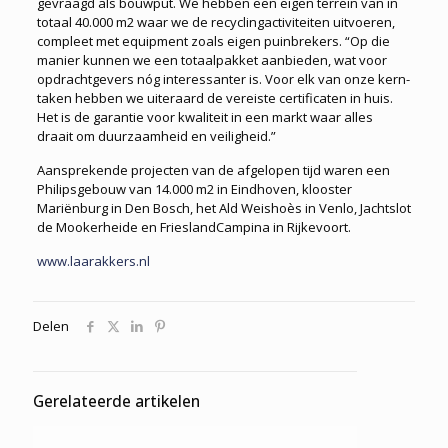
gevraagd als bouwput. We hebben een eigen terrein van in
totaal 40.000 m2 waar we de recyclingactiviteiten uitvoeren,
compleet met equipment zoals eigen puinbrekers. “Op die
manier kunnen we een totaalpakket aanbieden, wat voor
opdrachtgevers nóg interessanter is. Voor elk van onze kern­
taken hebben we uiteraard de vereiste certificaten in huis.
Het is de garantie voor kwaliteit in een markt waar alles
draait om duurzaamheid en veiligheid.”
Aansprekende projecten van de afgelopen tijd waren een
Philipsgebouw van 14.000 m2 in Eindhoven, klooster
Mariënburg in Den Bosch, het Ald Weishoès in Venlo, Jachtslot
de Mookerheide en FrieslandCampina in Rijkevoort.
www.laarakkers.nl
Delen
Gerelateerde artikelen