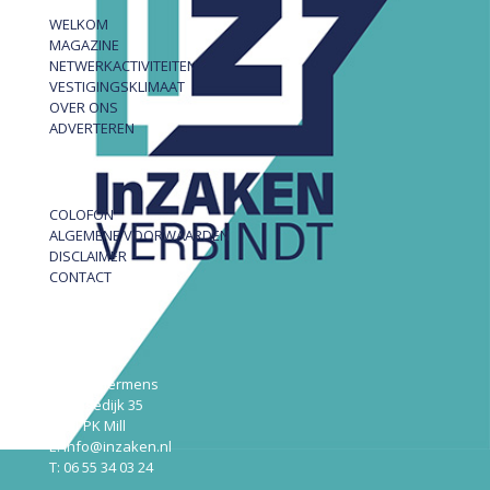
WELKOM
MAGAZINE
NETWERKACTIVITEITEN
VESTIGINGSKLIMAAT
OVER ONS
ADVERTEREN
COLOFON
ALGEMENE VOORWAARDEN
DISCLAIMER
CONTACT
InZAKEN
Robert Hermens
Udensedijk 35
5451 PK Mill
E: info@inzaken.nl
T: 06 55 34 03 24