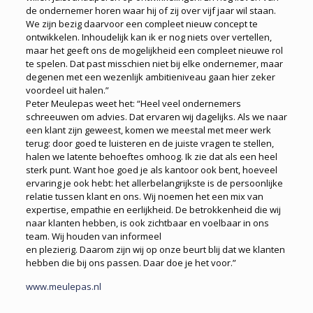
de ondernemer horen waar hij of zij over vijf jaar wil staan.
We zijn bezig daarvoor een compleet nieuw concept te
ontwikkelen. Inhoudelijk kan ik er nog niets over vertellen,
maar het geeft ons de mogelijkheid een compleet nieuwe rol
te spelen. Dat past misschien niet bij elke ondernemer, maar
degenen met een wezenlijk ambitieniveau gaan hier zeker
voordeel uit halen.”
Peter Meulepas weet het: “Heel veel ondernemers
schreeuwen om advies. Dat ervaren wij dagelijks. Als we naar
een klant zijn geweest, komen we meestal met meer werk
terug: door goed te luisteren en de juiste vragen te stellen,
halen we latente behoeftes omhoog. Ik zie dat als een heel
sterk punt. Want hoe goed je als kantoor ook bent, hoeveel
ervaring je ook hebt: het allerbelangrijkste is de persoonlijke
relatie tussen klant en ons. Wij noemen het een mix van
expertise, empathie en eerlijkheid. De betrokkenheid die wij
naar klanten hebben, is ook zichtbaar en voelbaar in ons
team. Wij houden van informeel
en plezierig. Daarom zijn wij op onze beurt blij dat we klanten
hebben die bij ons passen. Daar doe je het voor.”
www.meulepas.nl