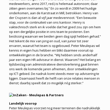
medewerkers, anno 2017, red.) is helemaal autonoom; daar
zitten geen overnames bij.” En zo wordt in 2009 het huidige
onderkomen, aan de Karstraat in Mill, betrokken. Henry van
der Cruysen is dan al vijf jaar medevennoot. “Een bewuste
stap, voor de continuïteit van ons kantoor. Henry is
vaktechnisch sterk en ik voelde dat het goed zou zijn om hem
op een dergelijke positie in ons team te posteren. Een
beslissing waarvan we beiden geen dag spijt hebben gehad.”
Het tekent de mix van jong en oud, van junior tot zeer
ervaren, waaruit het team is opgebouwd. Peter Meulepas wil
kennis in eigen huis hebben en blikt daarmee vooruit op
ontwikkelingen in de branche. “Wij hebben sinds anderhalf
jaar een eigen HR-adviseur in dienst. Waarom? Het belang en
tijdsbeslag van administratieve dienstverlening gaat binnen
ons werk de komende jaren afnemen, door ontwikkelingen
op ICT-gebied. De nadruk komt steeds meer op advisering te
liggen. Daarnaast heeft de helft van onze relaties mensen in
dienst; daarbij speelt dat zo mogelijk nóg sterker.”
Landelijk voorop
Peter Meulepas voorziet nog meer terreinen die nadrukkelijk