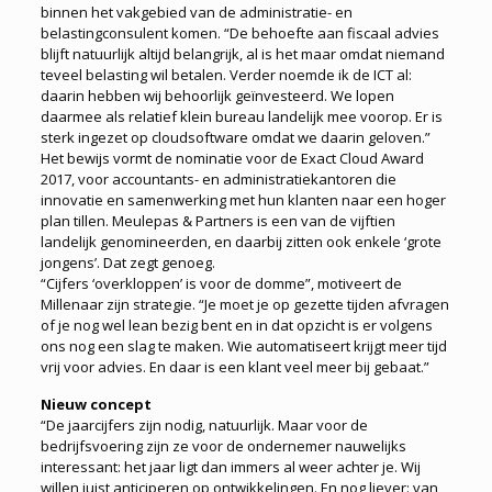
binnen het vakgebied van de administratie- en
belastingconsulent komen. “De behoefte aan fiscaal advies
blijft natuurlijk altijd belangrijk, al is het maar omdat niemand
teveel belasting wil betalen. Verder noemde ik de ICT al:
daarin hebben wij behoorlijk geïnvesteerd. We lopen
daarmee als relatief klein bureau landelijk mee voorop. Er is
sterk ingezet op cloudsoftware omdat we daarin geloven.”
Het bewijs vormt de nominatie voor de Exact Cloud Award
2017, voor accountants- en administratiekantoren die
innovatie en samenwerking met hun klanten naar een hoger
plan tillen. Meulepas & Partners is een van de vijftien
landelijk genomineerden, en daarbij zitten ook enkele ‘grote
jongens’. Dat zegt genoeg.
“Cijfers ‘overkloppen’ is voor de domme”, motiveert de
Millenaar zijn strategie. “Je moet je op gezette tijden afvragen
of je nog wel lean bezig bent en in dat opzicht is er volgens
ons nog een slag te maken. Wie automatiseert krijgt meer tijd
vrij voor advies. En daar is een klant veel meer bij gebaat.”
Nieuw concept
“De jaarcijfers zijn nodig, natuurlijk. Maar voor de
bedrijfsvoering zijn ze voor de ondernemer nauwelijks
interessant: het jaar ligt dan immers al weer achter je. Wij
willen juist anticiperen op ontwikkelingen. En nog liever: van