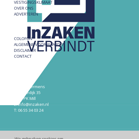
VESTIGINGSKLIMAAT
OVER ONS
ADVERTEREN
COLOFON
ALGEMENE VOORWAARDEN
DISCLAIMER
CONTACT
InZAKEN
Robert Hermens
Udensedijk 35
5451 PK Mill
E: info@inzaken.nl
T: 06 55 34 03 24
We gebruiken cookies om