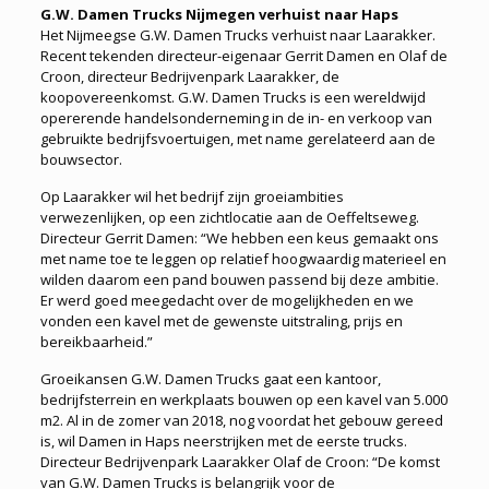
G.W. Damen Trucks Nijmegen verhuist naar Haps
Het Nijmeegse G.W. Damen Trucks verhuist naar Laarakker.
Recent tekenden directeur-eigenaar Gerrit Damen en Olaf de
Croon, directeur Bedrijvenpark Laarakker, de
koopovereenkomst. G.W. Damen Trucks is een wereldwijd
opererende handelsonderneming in de in- en verkoop van
gebruikte bedrijfsvoertuigen, met name gerelateerd aan de
bouwsector.
Op Laarakker wil het bedrijf zijn groeiambities
verwezenlijken, op een zichtlocatie aan de Oeffeltseweg.
Directeur Gerrit Damen: “We hebben een keus gemaakt ons
met name toe te leggen op relatief hoogwaardig materieel en
wilden daarom een pand bouwen passend bij deze ambitie.
Er werd goed meegedacht over de mogelijkheden en we
vonden een kavel met de gewenste uitstraling, prijs en
bereikbaarheid.”
Groeikansen G.W. Damen Trucks gaat een kantoor,
bedrijfsterrein en werkplaats bouwen op een kavel van 5.000
m2. Al in de zomer van 2018, nog voordat het gebouw gereed
is, wil Damen in Haps neerstrijken met de eerste trucks.
Directeur Bedrijvenpark Laarakker Olaf de Croon: “De komst
van G.W. Damen Trucks is belangrijk voor de