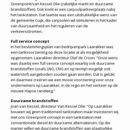
Greenpoint/van Kessel Olie (zakelijke markt en duurzame
brandstoffen). Ook komt er een carpoolparkeerplaats nabij
het tankstation. Dat laatste was een uitdrukkelijke wens van
de gemeente Cuijk, die carpoolen wil stimuleren in het kader
van duurzaamheid en het reguleren van de
verkeersstromen.
Full service concept
In het bestemmingsplan van bedrijvenpark Laarakker was
een tankvoorziening op deze locatie al als mogelijkheid
opgenomen. Laarakker-directeur Olaf de Croon: “Onze wens
was daarbij een full service concept waarbij ook duurzame
brandstoffen (zoals LNG, CNG en op termijn mogelijk ook
waterstof) aangeboden zouden gaan worden. Dat is gelukt
en daarmee creëren we een mooie voorziening voor onze
ondernemers op Laarakker, in de regio en het verkeer op de
nieuwe Hapse randweg.”
Duurzame brandstoffen
Joan van Kessel, directeur Van Kessel Olie: “Op Laarakker
bouwen wij geen traditioneel tankstation maar investeren wij
met ons Greenpoint concept in een tankstation met
conventionele diesel én duurzame alternatieven. Op die
manier willen wij duurzame brandstoffen aan plaatselijke