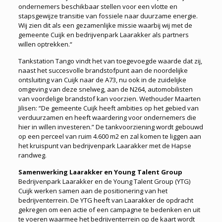
ondernemers beschikbaar stellen voor een vlotte en
stapsgewijze transitie van fossiele naar duurzame energie.
Wij zien dit als een gezamenlijke missie waarbij wij met de
gemeente Cuijk en bedrijvenpark Laarakker als partners
willen optrekken.“
Tankstation Tango vindt het van toegevoegde waarde dat zij,
naast het succesvolle brandstofpunt aan de noordelijke
ontsluiting van Cuijk naar de A73, nu ook in de zuidelijke
omgeving van deze snelweg, aan de N264, automobilisten
van voordelige brandstof kan voorzien. Wethouder Maarten
Jilisen: “De gemeente Cuijk heeft ambities op het gebied van
verduurzamen en heeft waardering voor ondernemers die
hier in willen investeren.” De tankvoorziening wordt gebouwd
op een perceel van ruim 4.600 m2 en zal komen te liggen aan
het kruispunt van bedrijvenpark Laarakker met de Hapse
randweg.
Samenwerking Laarakker en Young Talent Group
Bedrijvenpark Laarakker en de Young Talent Group (YTG)
Cuijk werken samen aan de positionering van het
bedrijventerrein. De YTG heeft van Laarakker de opdracht
gekregen om een actie of een campagne te bedenken en uit
te voeren waarmee het bedrijventerrein op de kaart wordt