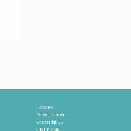
InZAKEN
Robert Hermens
Udensedijk 35
5451 PK Mill