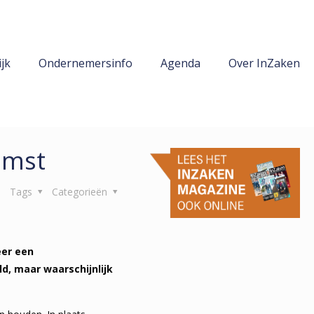
jk
Ondernemersinfo
Agenda
Over InZaken
omst
Tags
Categorieën
eer een
d, maar waarschijnlijk