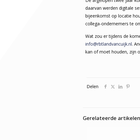
De afgelopen twee jaar ko
daarvan werden digitale s
bijeenkomst op locatie ho
collega-ondernemers te o
Wat zou er tijdens de kom
info@rbtlandvancuijk.nl
. A
kan of moet houden, zijn 
Delen
Gerelateerde artikele