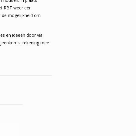
 houden. In plaats
het RBT weer een
t de mogelijkheid om
es en ideeën door via
ebijeenkomst rekening mee