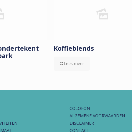
 ondertekent
Koffieblends
park
Lees meer
COLOFON
ALGEMENE VOORWAARDEN
VITEITEN
DISCLAIMER
IMAAT
CONTACT