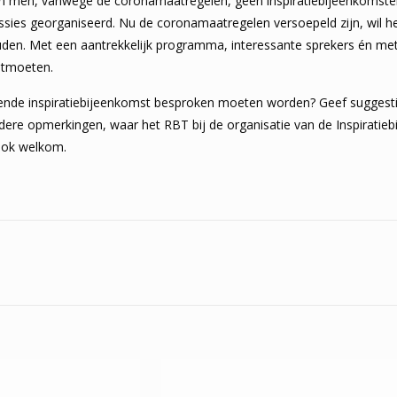
n men, vanwege de coronamaatregelen, geen inspiratiebijeenkomsten
essies georganiseerd. Nu de coronamaatregelen versoepeld zijn, wil 
uden. Met een aantrekkelijk programma, interessante sprekers én me
ntmoeten.
ende inspiratiebijeenkomst besproken moeten worden? Geef suggesti
ndere opmerkingen, waar het RBT bij de organisatie van de Inspirati
ook welkom.
n