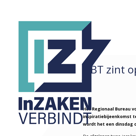
RBT zint 
REDACTIONEEL
ALLE
ARTIKELEN
COLUMNS
KORTE ZAKEN
Het Regionaal Bureau vo
inspiratiebijeenkomst t
wordt het een dinsdag 