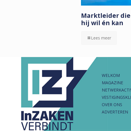
Marktleider die
hij wil én kan
Lees meer
WELKOM
MAGAZINE
NETWERKACTI
VESTIGINGSKL
OVER ONS
ADVERTEREN