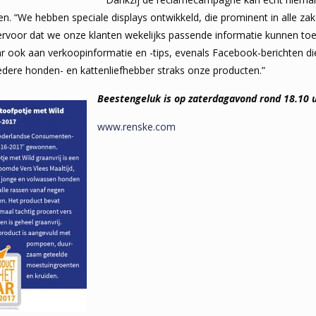
en. “We hebben speciale displays ontwikkeld, die prominent in alle za
a ervoor dat we onze klanten wekelijks passende informatie kunnen t
ar ook aan verkoopinformatie en -tips, evenals Facebook-berichten d
edere honden- en kattenliefhebber straks onze producten.”
Beestengeluk is op zaterdagavond rond 18.10 u
www.renske.com