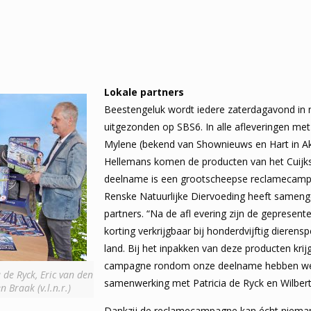
Lokale partners
Beestengeluk wordt iedere zaterdagavond i
uitgezonden op SBS6. In alle afleveringen met
Mylene (bekend van Shownieuws en Hart in Akt
Hellemans komen de producten van het Cuijkse
deelname is een grootscheepse reclamecam
Renske Natuurlijke Diervoeding heeft sameng
partners. “Na de afl evering zijn de gepresen
korting verkrijgbaar bij honderdvijftig dierens
land. Bij het inpakken van deze producten kri
campagne rondom onze deelname hebben we 
 de Ryck, Eric van den
samenwerking met Patricia de Ryck en Wilbert 
 Braak (v.l.n.r.)
Dankzij de reclamecampagne kan écht niema