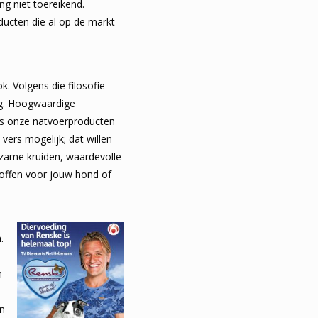
ng niet toereikend.
oducten die al op de markt
k. Volgens die filosofie
ing. Hoogwaardige
lfs onze natvoerproducten
vers mogelijk; dat willen
kzame kruiden, waardevolle
toffen voor jouw hond of
.
n
en