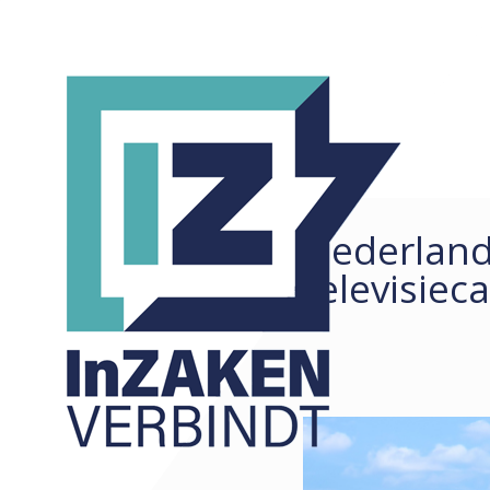
Nederland
REDACTIONEEL
ALLE
televisie
ARTIKELEN
COLUMNS
KORTE ZAKEN