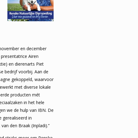
n november en december
 presentatrice Airen
ie) en dierenarts Piet
 bedrijf voorbij. Aan de
pagne gekoppeld, waarvoor
ewerkt met diverse lokale
teerde producten mét
peciaalzaken in het hele
jgen we de hulp van IBN. De
gerealiseerd in
van den Braak (Inpladi).”
nd straks meer om Renske