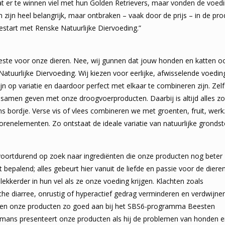
t er te winnen viel met hun Golden Retrievers, maar vonden de voedi
n zijn heel belangrijk, maar ontbraken – vaak door de prijs – in de pr
gestart met Renske Natuurlijke Diervoeding.”
 beste voor onze dieren. Nee, wij gunnen dat jouw honden en katten oo
Natuurlijke Diervoeding. Wij kiezen voor eerlijke, afwisselende voed
jn op variatie en daardoor perfect met elkaar te combineren zijn. Ze
 samen geven met onze droogvoerproducten. Daarbij is altijd alles zo 
ns bordje. Verse vis of vlees combineren we met groenten, fruit, wer
orenelementen. Zo ontstaat de ideale variatie van natuurlijke gronds
jn voortdurend op zoek naar ingrediënten die onze producten nog beter
t bepalend; alles gebeurt hier vanuit de liefde en passie voor de dieren
r lekkerder in hun vel als ze onze voeding krijgen. Klachten zoals
che diarree, onrustig of hyperactief gedrag verminderen en verdwijne
uiten onze producten zo goed aan bij het SBS6-programma Beesten
lemans presenteert onze producten als hij de problemen van honden 