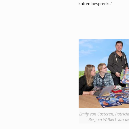
katten bespreekt.”
Emily van Casteren, Patricia
Berg en Wilbert van den