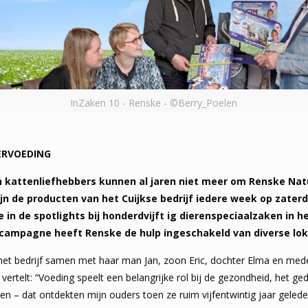
InZaken 10 - Renske - ©Berry_Poelen
ERVOEDING
 kattenliefhebbers kunnen al jaren niet meer om Renske Natu
jn de producten van het Cuijkse bedrijf iedere week op zater
 in de spotlights bij honderdvijft ig dierenspeciaalzaken in h
ampagne heeft Renske de hulp ingeschakeld van diverse loka
het bedrijf samen met haar man Jan, zoon Eric, dochter Elma en med
vertelt: “Voeding speelt een belangrijke rol bij de gezondheid, het ge
tten – dat ontdekten mijn ouders toen ze ruim vijfentwintig jaar gel