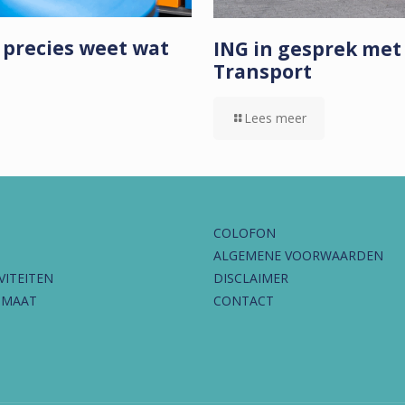
 precies weet wat
ING in gesprek me
Transport
Lees meer
COLOFON
ALGEMENE VOORWAARDEN
VITEITEN
DISCLAIMER
IMAAT
CONTACT