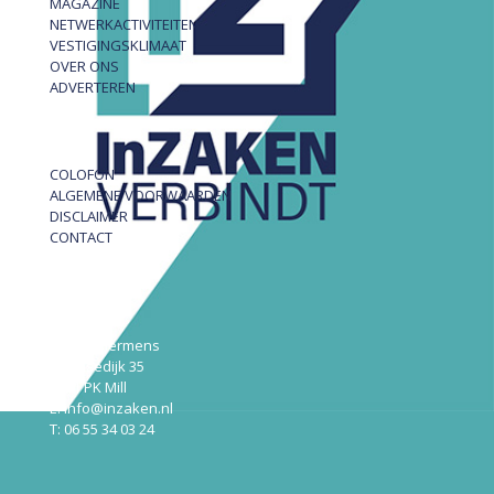
MAGAZINE
NETWERKACTIVITEITEN
VESTIGINGSKLIMAAT
OVER ONS
ADVERTEREN
COLOFON
ALGEMENE VOORWAARDEN
DISCLAIMER
CONTACT
InZAKEN
Robert Hermens
Udensedijk 35
5451 PK Mill
E: info@inzaken.nl
T: 06 55 34 03 24