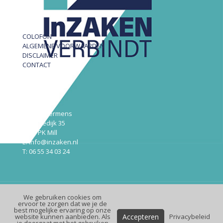
COLOFON
ALGEMENE VOORWAARDEN
DISCLAIMER
CONTACT
InZAKEN
Robert Hermens
Udensedijk 35
5451 PK Mill
E: info@inzaken.nl
T: 06 55 34 03 24
We gebruiken cookies om
© InZaken.nl
ervoor te zorgen dat we je de
best mogelijke ervaring op onze
Design:
Maek
| Website:
Premium
Online
Accepteren
website kunnen aanbieden. Als
Privacybeleid