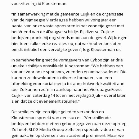
voorzitter Ingrid Kloosterman.
“In samenwerking met de gemeente Cuijk en de organisatie
van de Nijmeegse Vierdaagse hebben wij vorig jaar een
aantal van onze vaste sponsoren in het zonnetje gezet met
het Vriend van de 4Daagse-schildje. Bij diverse Cuijkse
bedrijven pronkt hij nog steeds mooi aan de gevel. Wij kregen
hier toen zulke leuke reacties op, dat we hebben besloten
om dit initiatief een vervolg te geven”, legt Kloosterman uit.
In samenwerking met de vormgevers van Cybox zijn er drie
unieke schildjes ontwikkeld. Kloosterman: “We hebben een
variant voor onze sponsors, vrienden en ambassadeurs. Die
kunnen ze downloaden in diverse formaten; van een
afbeelding voor social media tot aan drukwerk-kwaliteit aan
toe. Zo kunnen ze ‘m in aanloop naar het VierdaagseFeest
Cuijk – van zaterdag 14 tot en met vrijdag 20 juli – overal laten
zien dat ze dit evenement steunen.”
De schildjes zijn een tijdje geleden verzonden en
Kloosterman spreekt van een succes. “Verschillende
bedrijven hebben meteen gehoor gegeven aan deze oproep.
Zo heeft SLCG Media Groep zelfs een speciale video er van
gemaakt. En op diverse sites staat-ie al prominent. Maar we