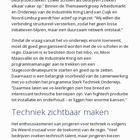
bedrijfsbezoeken. Zowel scholen als bedrijven zoeken
elkaar vaker op.” Binnen de Themawerkgroep Arbeidsmarkt
en Onderwijs van de Industriële Kring Land van Cuijk en
Noord-Limburg wordt hier actief op ingezet. “Wij willen die
verbinding structureel versterken, zodat het geen losse
initiatieven blijven, maar een duurzaam netwerk ontstaat.”
Omdat de vraag vanuit het vo-onderwijs enorm toeneemt,
moet dit goed georganiseerd worden met de vo-scholen in de
regio. Daarom is er besloten door het mbo, vo, Mooi
Maasvallei en de Industriële Kring om een
programmamanager aan te trekken om een
Stagecoördinatiepunt te starten en goed op te zetten.
Daarnaast is een belangrijk voorbeeld van de samenwerking
met vo-scholen het programma Sterk Techniek Onderwijs.
“Daarmee laten we vo-leerlingen zien hoe breed en
interessant technische beroepen zijn. Van hightech productie
tot installatie en onderhoud – er liggen hier enorme kansen.”
Techniek zichtbaar maken
Het enthousiasmeren van jongeren voor techniek is volgens
De Weerd cruciaal voor de toekomst van de regio. “Veel
bedrijven zoeken technisch talent, maar jongeren kiezen