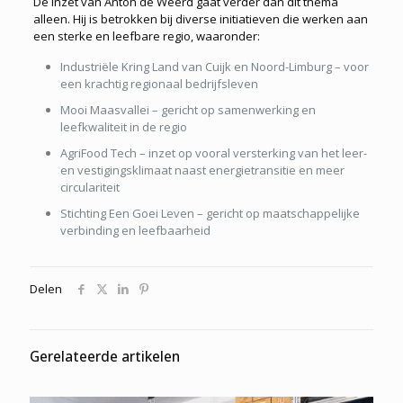
De inzet van Anton de Weerd gaat verder dan dit thema
alleen. Hij is betrokken bij diverse initiatieven die werken aan
een sterke en leefbare regio, waaronder:
Industriële Kring Land van Cuijk en Noord-Limburg
– voor
een krachtig regionaal bedrijfsleven
Mooi Maasvallei
– gericht op samenwerking en
leefkwaliteit in de regio
AgriFood Tech
– inzet op vooral versterking van het leer-
en vesti
gingsklimaat naast energietransitie
en meer
circulariteit
Stichting Een Goei Leven
– gericht op maatschappelijke
verbinding en leefbaarheid
Delen
Gerelateerde artikelen