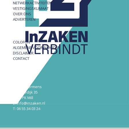
NETWERKACTIVITEITEN
VESTIGINGSKLIMAAT
OVER ONS
ADVERTEREN
COLOFON
ALGEMENE VOORWAARDEN
DISCLAIMER
CONTACT
InZAKEN
Robert Hermens
Udensedijk 35
5451 PK Mill
E: info@inzaken.nl
T: 06 55 34 03 24