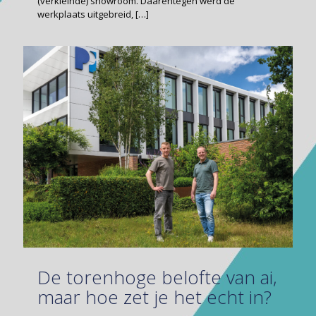
(verkleinde) showroom. Daarentegen werd de
werkplaats uitgebreid,
[…]
De torenhoge belofte van ai,
maar hoe zet je het echt in?