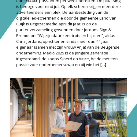
dan 900.000 passanten per week bereiken. De plaatsing
is beoogd voor eind juli. Op elk scherm krijgen meerdere
adverteerders een plek. De aanbesteding van de
digitale led-schermen die door de gemeente Land van
Cuijk is uitgezet medio april dit jaar, is op de
puntenverzameling gewonnen door Jordans Sign &
Promotion. “Wij zijn daar zeer trots en blij mee”, aldus
Chris Jordans, oprichter en sinds meer dan 44 jaar
eigenaar (samen met zijn vrouw Anja) van de Beugense
onderneming. Medio 2025 is de jongere generatie
ingestroomd: de zoons Sjoerd en Vince, beide met een
passie voor ondernemerschap en bij wie het
[…]