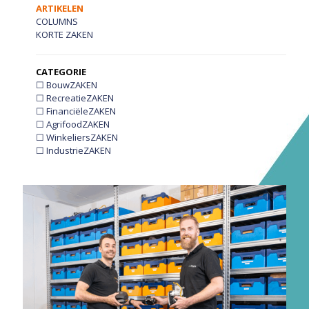
ARTIKELEN
COLUMNS
KORTE ZAKEN
CATEGORIE
☐ BouwZAKEN
☐ RecreatieZAKEN
☐ FinanciëleZAKEN
☐ AgrifoodZAKEN
☐ WinkeliersZAKEN
☐ IndustrieZAKEN