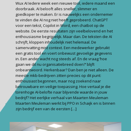
Wux AI Iedere week een nieuwe tool, iedere maand een
doorbraak. AI belooft alles sneller, slimmer en
goedkoper te maken. Er is nauwelijks een ondernemer
te vinden die AI nog niet heeft geprobeerd. ChatGPT
voor een tekst, Copilot in Word, een chatbot op de
website. De eerste resultaten zijn veelbelovend en het
enthousiasme begrijpelijk. Maar dan. De teksten die AI
schrijft, kloppen inhoudelijk niet helemaal. De
samenvatting mist context. Een medewerker gebruikt
een gratis tool en voert onbewust gevoelige gegevens
in. Een ander wacht nog steeds af. En de vraag ‘hoe
gaan we dit nu organisatiebreed doen?’ blijft
onbeantwoord. Herkenbaar? Dan ben je niet alleen. De
meeste mkb-bedrijven zitten precies op dit punt:
enthousiast begonnen, maar nog zoekend naar
betrouwbare en veilige toepassing. Hoe vertaal je die
torenhoge AI-belofte naar blijvende waarde in jouw
bedrijf? Het eerlijke verhaal van Maarten Meuleman
Maarten Meuleman werkt bij PPO in Schaijk en is binnen
zijn bedrijf een van de eersten
[…]