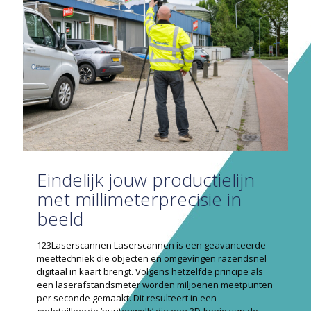
Eindelijk jouw productielijn
met millimeter­precisie in
beeld
123Laserscannen Laserscannen is een geavanceerde
meettechniek die objecten en om­gevingen razendsnel
digitaal in kaart brengt. Volgens hetzelfde principe als
een laserafstandsmeter worden miljoenen meetpunten
per seconde gemaakt. Dit resulteert in een