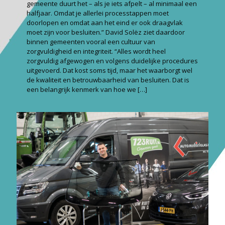
gemeente duurt het – als je iets afpelt – al minimaal een
halfjaar. Omdat je allerlei processtappen moet
doorlopen en omdat aan het eind er ook draagvlak
moet zijn voor besluiten.” David Solëz ziet daardoor
binnen gemeenten vooral een cultuur van
zorgvuldigheid en integriteit. “Alles wordt heel
zorgvuldig afgewogen en volgens duidelijke procedures
uitgevoerd. Dat kost soms tijd, maar het waarborgt wel
de kwaliteit en betrouwbaarheid van besluiten. Dat is
een belangrijk kenmerk van hoe we
[…]