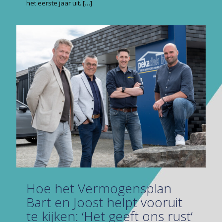
het eerste jaar uit.
[…]
Hoe het Vermogens­plan
Bart en Joost helpt vooruit
te kijken: ‘Het geeft ons rust’