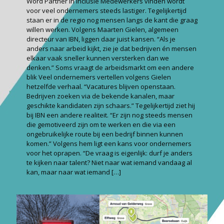
Word Partner in Inclusie Medewerkers vinden wordt
voor veel ondernemers steeds lastiger. Tegelijkertijd
staan er in de regio nog mensen langs de kant die graag
willen werken. Volgens Maarten Gielen, algemeen
directeur van IBN, liggen daar juist kansen. “Als je
anders naar arbeid kijkt, zie je dat bedrijven én mensen
elkaar vaak sneller kunnen versterken dan we
denken.” Soms vraagt de arbeidsmarkt om een andere
blik Veel ondernemers vertellen volgens Gielen
hetzelfde verhaal. “Vacatures blijven openstaan.
Bedrijven zoeken via de bekende kanalen, maar
geschikte kandidaten zijn schaars.” Tegelijkertijd ziet hij
bij IBN een andere realiteit. “Er zijn nog steeds mensen
die gemotiveerd zijn om te werken en die via een
ongebruikelijke route bij een bedrijf binnen kunnen
komen.” Volgens hem ligt een kans voor ondernemers
voor het oprapen. “De vraag is eigenlijk: durf je anders
te kijken naar talent? Niet naar wat iemand vandaag al
kan, maar naar wat iemand
[…]