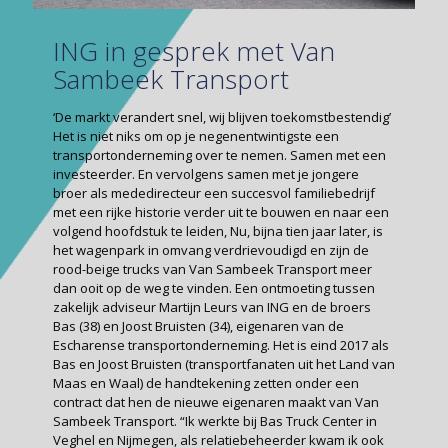
ING in gesprek met Van
Sambeek Transport
‘De markt verandert snel, wij blijven toekomstbestendig’
Het is niet niks om op je negenentwintigste een
transportonderneming over te nemen. Samen met een
investeerder. En vervolgens samen met je jongere
broer als mededirecteur een succesvol familiebedrijf
met een rijke historie verder uit te bouwen en naar een
volgend hoofdstuk te leiden, Nu, bijna tien jaar later, is
het wagenpark in omvang verdrievoudigd en zijn de
rood-beige trucks van Van Sambeek Transport meer
dan ooit op de weg te vinden. Een ontmoeting tussen
zakelijk adviseur Martijn Leurs van ING en de broers
Bas (38) en Joost Bruisten (34), eigenaren van de
Escharense transportonderneming. Het is eind 2017 als
Bas en Joost Bruisten (transportfanaten uit het Land van
Maas en Waal) de handtekening zetten onder een
contract dat hen de nieuwe eigenaren maakt van Van
Sambeek Transport. “Ik werkte bij Bas Truck Center in
Veghel en Nijmegen, als relatiebeheerder kwam ik ook