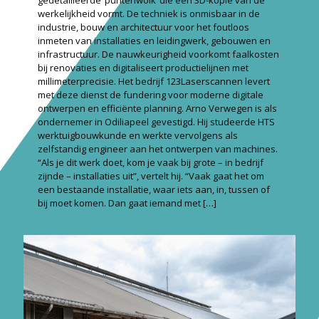
gedetailleerde ‘puntenwolk’ die een 3D-kopie van de
werkelijkheid vormt. De techniek is onmisbaar in de
industrie, bouw en architectuur voor het foutloos
inmeten van installaties en leidingwerk, gebouwen en
infrastructuur. De nauwkeurigheid voorkomt faalkosten
bij renovaties en digitaliseert productielijnen met
millimeterprecisie. Het bedrijf 123Laserscannen levert
met deze dienst de fundering voor moderne digitale
ontwerpen en efficiënte planning. Arno Verwegen is als
ondernemer in Odiliapeel gevestigd. Hij studeerde HTS
werktuigbouwkunde en werkte vervolgens als
zelfstandig engineer aan het ontwerpen van machines.
“Als je dit werk doet, kom je vaak bij grote – in bedrijf
zijnde – installaties uit”, vertelt hij. “Vaak gaat het om
een bestaande installatie, waar iets aan, in, tussen of
bij moet komen. Dan gaat iemand met
[…]