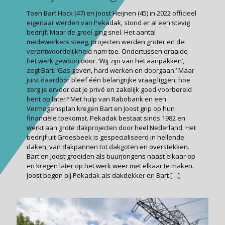
Toen Bart Hock (47) en Joost Heijnen (45) in 2022 officieel
eigenaar werden van Pekadak, stond er al een stevig
bedrijf. Maar de groei ging snel. Het aantal
medewerkers steeg, projecten werden groter en de
verantwoordelijkheid nam toe. Ondertussen draaide
het werk gewoon door. ‘Wij zijn van het aanpakken’,
zegt Bart. ‘Gas geven, hard werken en doorgaan.’ Maar
juist daardoor bleef één belangrijke vraag liggen: hoe
zorg je ervoor dat je privé en zakelijk goed voorbereid
bent op later? Met hulp van Rabobank en een
Vermogensplan kregen Bart en Joost grip op hun
financiële toekomst. Pekadak bestaat sinds 1982 en
werkt aan grote dakprojecten door heel Nederland. Het
bedrijf uit Groesbeek is gespecialiseerd in hellende
daken, van dakpannen tot dakgoten en overstekken.
Bart en Joost groeiden als buurjongens naast elkaar op
en kregen later op het werk weer met elkaar te maken.
Joost begon bij Pekadak als dakdekker en Bart
[…]