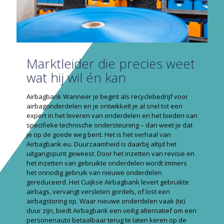
Marktleider die precies weet
wat hij wil én kan
Airbagbank Wanneer je begint als recyclebedrijf voor
airbagonderdelen en je ontwikkelt je al snel tot een
expert in het leveren van onderdelen en het bieden van
specifieke technische ondersteuning – dan weet je dat
je op de goede weg bent. Het is het verhaal van
Airbagbank.eu. Duurzaamheid is daarbij altijd het
uitgangspunt geweest. Door het inzetten van revisie en
het inzetten van gebruikte onderdelen wordt immers
het onnodig gebruik van nieuwe onderdelen
gereduceerd. Het Cuijkse Airbagbank levert gebruikte
airbags, vervangt versleten gordels, of lost een
airbagstoring op. Waar nieuwe onderdelen vaak (te)
duur zijn, biedt Airbagbank een veilig alternatief om een
personenauto betaalbaar terug te laten keren op de