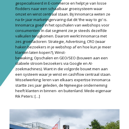
gespecialiseerd in E-commerce en helpt je van losse
flodders naar een schaalbaar groeisysteem waar
omzet en winst centraal staan. Bij Innomarca weten ze
na 6+ jaar marketingervaring dat dit ‘the way to go’ is.
Innomarca goed in het opschalen van webshops voor
consumenten. In dat segment zie je steeds dezelfde
valkuilen terugkomen. Daarom werkt Innomarca met
zes groei­factoren: Strategie, Advertising, CRO (waar
haken bezoekers in je webshop af en hoe kun je meer
klanten laten kopen?), Winst­
bewaking, Opschalen en GEO/SEO (bouwen aan een
stabiele stroom bezoekers via Google en AI-
zoekmachines). Want in die volgorde bouwt men aan
een systeem waar je winst en cashflow centraal staan.
Wisselwerking: leren van elkaars expertise Innomarca
startte zes jaar geleden, de Nijmeegse onderneming
heeft klanten in binnen- en buitenland. Mede-eigenaar
Rik Peters:
[…]