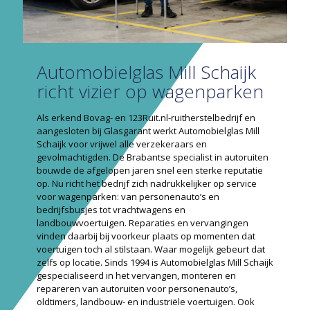
Automobielglas Mill Schaijk
richt vizier op wagenparken
Als erkend Bovag- en 123Ruit.nl-ruitherstelbedrijf en
aangesloten bij Glasgarant werkt Automobielglas Mill
Schaijk voor vrijwel alle verzekeraars en
gevolmachtigden. De Brabantse specialist in autoruiten
bouwde de afgelopen jaren snel een sterke reputatie
op. Nu richt het bedrijf zich nadrukkelijker op service
voor wagenparken: van personenauto’s en
bedrijfsbusjes tot vrachtwagens en
landbouwvoertuigen. Reparaties en vervangingen
vinden daarbij bij voorkeur plaats op momenten dat
voertuigen toch al stilstaan. Waar mogelijk gebeurt dat
zelfs op locatie. Sinds 1994 is Automobielglas Mill Schaijk
gespecialiseerd in het vervangen, monteren en
repareren van autoruiten voor personenauto’s,
oldtimers, landbouw- en industriële voertuigen. Ook