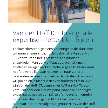
Van der Hoff ICT brengt alle
expertise – letterlijk – bijeen
Toekomstbestendige dienstverlening Om de klant mee
te kunnen nemen richting de toekomst is Van der Hoff
ICT voortdurend bezig om kennis en kunde te
ontwikkelen. Van der Hoff laat bedrijven slimmer,
sneller en veiliger werken. Zodat je geen kostbare uren
hoeft te verspillen aan het zoeken naar verloren
bestanden, je computer niet van frustratie uit het raam
wil gooien en je uit het vizier van hackers blijft. In 2025
zijn Van der Hoff ICT, samen met AVIR en Nox Telecom
verhuisd naar een nieuwe pand, waar alle benodigde
expertise op gebied van ICT, telefonie en AV – letterlijk –
onder één dak zijn gebracht. De kracht van de
automatiseerder zit volgens eigenaar Niels van der Hoff