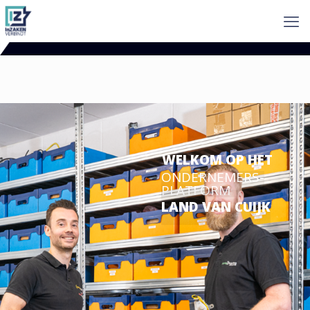
WELKOM OP HET
ONDERNEMERS-
PLATFORM
LAND VAN CUIJK