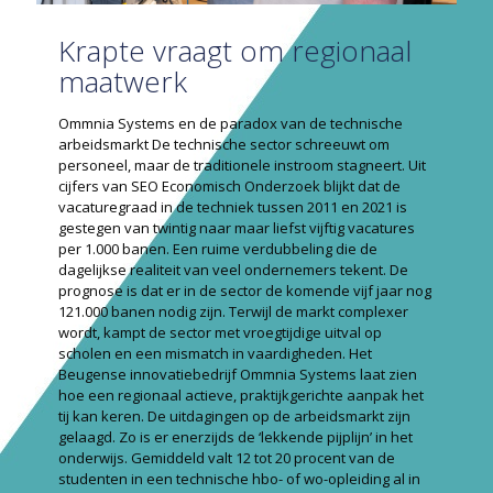
Krapte vraagt om regionaal
maatwerk
Ommnia Systems en de paradox van de technische
arbeidsmarkt De technische sector schreeuwt om
personeel, maar de traditionele instroom stagneert. Uit
cijfers van SEO Economisch Onderzoek blijkt dat de
vacaturegraad in de techniek tussen 2011 en 2021 is
gestegen van twintig naar maar liefst vijftig vacatures
per 1.000 banen. Een ruime verdubbeling die de
dagelijkse realiteit van veel ondernemers tekent. De
prognose is dat er in de sector de komende vijf jaar nog
121.000 banen nodig zijn. Terwijl de markt complexer
wordt, kampt de sector met vroegtijdige uitval op
scholen en een mismatch in vaardigheden. Het
Beugense innovatiebedrijf Ommnia Systems laat zien
hoe een regionaal actieve, praktijkgerichte aanpak het
tij kan keren. De uitdagingen op de arbeidsmarkt zijn
gelaagd. Zo is er enerzijds de ‘lekkende pijplijn’ in het
onderwijs. Gemiddeld valt 12 tot 20 procent van de
studenten in een technische hbo- of wo-opleiding al in