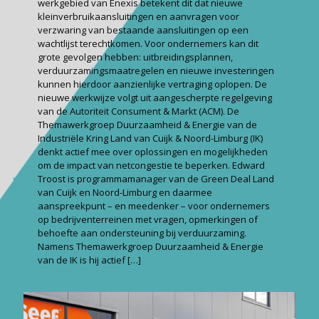
werkgebied van Enexis betekent dit dat nieuwe
kleinverbruikaansluitingen en aanvragen voor
verzwaring van bestaande aansluitingen op een
wachtlijst terechtkomen. Voor ondernemers kan dit
grote gevolgen hebben: uitbreidingsplannen,
verduurzamingsmaatregelen en nieuwe investeringen
kunnen hierdoor aanzienlijke vertraging oplopen. De
nieuwe werkwijze volgt uit aan­gescherpte regelgeving
van de Autoriteit Consument & Markt (ACM). De
Themawerkgroep Duurzaamheid & Energie van de
Industriële Kring Land van Cuijk & Noord-Limburg (IK)
denkt actief mee over oplossingen en mogelijkheden
om de impact van netcongestie te beperken. Edward
Troost is programmamanager van de Green Deal Land
van Cuijk en Noord-Limburg en daarmee
aanspreekpunt – en meedenker – voor ondernemers
op bedrijventerreinen met vragen, opmerkingen of
behoefte aan ondersteuning bij verduurzaming.
Namens Themawerkgroep Duurzaamheid & Energie
van de IK is hij actief
[…]