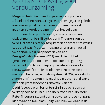
Accu als oplossing voor
verduurzaming
Megens Elektrotechniek Hoge energieprijzen en
afhankelijkheid van aardgas waren enige jaren geleden
een wake-up call: ondernemers gingen massaal
inzetten op verduurzamen. Maar het volledig
overschakelen op elektriciteit, kan ook tot nieuwe
uitdagingen leiden. Bij Autobedrijf Thoonen kon de
verduurzaming niet op gang komen doordat er te weinig
capaciteit was. Maar zonnepanelen waren er wél al
voldoende. Door het plaatsen van een
EnergieOpslagSysteem (EOS) werd die hobbel
genomen. Daardoor is er nu ook meteen genoeg
capaciteit om de warmtepomp te laten draaien. Een
nieuw wapenfeit in de strijd tegen netcongestie. Eind
mei werd het energieopslagsysteem (EOS) geplaatst bij
Autobedrijf Thoonen in Gassel. De plaatsing viel samen
met een grootscheepse renovatie van het
bedrijfsgebouw en buitenterrein. In de persoon van
verkoopadviseur Emiel Thoonen, zoon van directeur
Peter Thoonen, stoomt een nieuwe generatie het pand
klaar voor de toekomst. Er ligt een nieuwe vloer in de