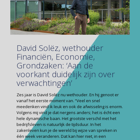
David Solëz, wethouder
Financiën, Economie,
Grondzaken: ‘Aan de
voorkant duidelijk zijn over
verwachtingen’
Zes jaar is David Solëz nu wethouder. En hij genoot er
vanaf het eerste moment van. “Veel en snel
meedenken vind ik leuk en ook de afwisseling is enorm.
Volgens mij vind je dat nergens anders; het is écht een
hele dynamische baan. Het grootste verschil met het
bedrijfsleven is natuurlijk de tijdsduur. In het
zakenleven kun je de wereld bij wijze van spreken in
één week veranderen. Dat kan hier niet, in een