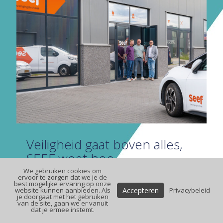
Veiligheid gaat boven alles,
SEEF weet hoe
We gebruiken cookies om
ervoor te zorgen dat we je de
Projectleiders Jan-Willem Hendriks en Sander Smits,
best mogelijke ervaring op onze
samen met directeur-eigenaar Marty Bus (v.l.n.r.)
Accepteren
website kunnen aanbieden. Als
Privacybeleid
Veiligheid gaat boven alles. Dat geldt voor elk gebouw
je doorgaat met het gebruiken
van de site, gaan we er vanuit
en voor alle gebruikers ervan. Of het nu gaat om een
dat je ermee instemt.
fabriekshal, een winkelpand, kantoor,