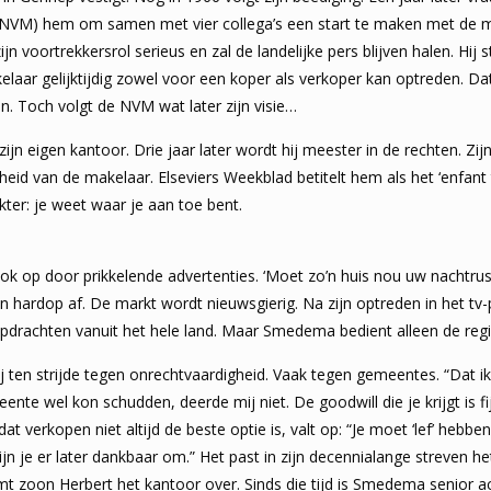
(NVM) hem om samen met vier collega’s een start te maken met de m
voortrekkersrol serieus en zal de landelijke pers blijven halen. Hij s
elaar gelijktijdig zowel voor een koper als verkoper kan optreden. Da
n. Toch volgt de NVM wat later zijn visie…
zijn eigen kantoor. Drie jaar later wordt hij meester in de rechten. Zij
eid van de makelaar. Elseviers Weekblad betitelt hem als het ‘enfant 
akter: je weet waar je aan toe bent.
ook op door prikkelende advertenties. ‘Moet zo’n huis nou uw nachtrus
 hardop af. De markt wordt nieuwsgierig. Na zijn optreden in het tv
opdrachten vanuit het hele land. Maar Smedema bedient alleen de re
hij ten strijde tegen onrechtvaardigheid. Vaak tegen gemeentes. “Dat 
te wel kon schudden, deerde mij niet. De goodwill die je krijgt is fi
 dat verkopen niet altijd de beste optie is, valt op: “Je moet ‘lef’ heb
zijn je er later dankbaar om.” Het past in zijn decennialange streven 
mt zoon Herbert het kantoor over. Sinds die tijd is Smedema senior ac