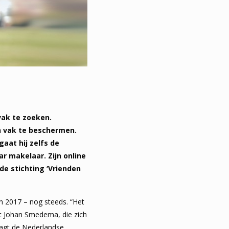
 vak te zoeken.
jn vak te beschermen.
aat hij zelfs de
ar makelaar. Zijn online
de stichting ‘Vrienden
in 2017 – nog steeds. “Het
egt Johan Smedema, die zich
raagt de Nederlandse