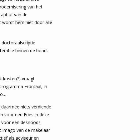
odernisering van het
tapt af van de
t wordt hem niet door alle
n doctoraalscriptie
terrible binnen de bond’.
t kosten?’, vraagt
-programma Frontaal, in
gio…
ik daarmee niets verdiende
jn voor een Fries in deze
ben voor een desnoods
het imago van de makelaar
tief als adviseur en