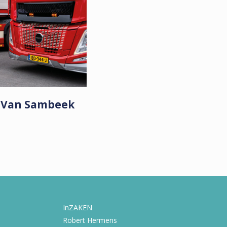
t Van Sambeek
InZAKEN
Robert Hermens