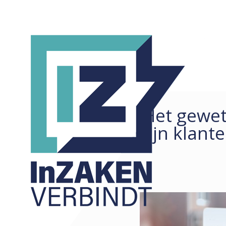
‘Het gewet
REDACTIONEEL
ALLE
zijn klant
ARTIKELEN
COLUMNS
KORTE ZAKEN