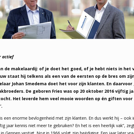
 actief
 de makelaardij: of je doet het goed, of je hebt niets in het
w staat hij telkens als een van de eersten op de bres om zi
aar Johan Smedema doet het voor zijn klanten. En daarvoor g
kbroeders. De geboren Fries was op 20 oktober 2016 vijftig ja
ocht. Het leverde hem veel mooie woorden op én giften voor 
’.
 is een enorme bevlogenheid met zijn klanten. En dus werkt hij – ook 
tig jaar kennis niet meer te gebruiken? En het is een heerlijk vak”, z
in Gennep vestigt. Nog in 1966 volgt zijn beëdiging. Een jaar later v