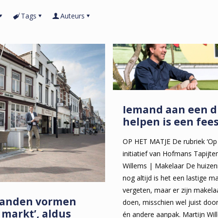
Tags
Auteurs
Iemand aan een 
helpen is een fee
OP HET MATJE De rubriek ‘Op 
initiatief van Hofmans Tapijten
Willems | Makelaar De huizen
nog altijd is het een lastige ma
vergeten, maar er zijn makela
panden vormen
doen, misschien wel juist door
 markt’, aldus
én andere aanpak. Martijn Wi