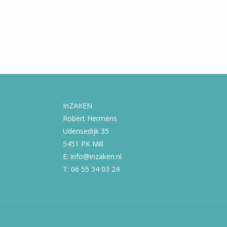
InZAKEN
Robert Hermens
Udensedijk 35
5451 PK Mill
E: info@inzaken.nl
T: 06 55 34 03 24