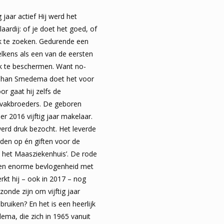
jaar actief Hij werd het
ardij: of je doet het goed, of
vak te zoeken. Gedurende een
elkens als een van de eersten
ak te beschermen. Want no-
ohan Smedema doet het voor
or gaat hij zelfs de
 vakbroeders. De geboren
r 2016 vijftig jaar makelaar.
werd druk bezocht. Het leverde
en op én giften voor de
n het Maasziekenhuis’. De rode
 een enorme bevlogenheid met
erkt hij – ook in 2017 – nog
zonde zijn om vijftig jaar
bruiken? En het is een heerlijk
ema, die zich in 1965 vanuit