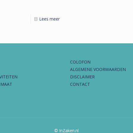
Lees meer
COLOFON
ALGEMENE VOORWAARDEN
VITEITEN
DISCLAIMER
IMAAT
CONTACT
© InZaken.nl