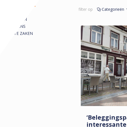
REDACTIONEEL
filter op
Categorieën
ALLE
ARTIKELEN
COLUMNS
KORTE ZAKEN
‘Beleggings
interessante