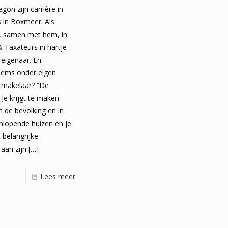
gon zijn carrière in
 in Boxmeer. Als
ij, samen met hem, in
 Taxateurs in hartje
g eigenaar. En
llems onder eigen
makelaar? “De
. Je krijgt te maken
 de bevolking en in
eenlopende huizen en je
 belangrijke
aan zijn
[…]
Lees meer