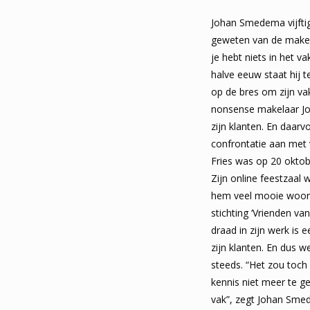
Johan Smedema vijftig 
geweten van de makela
je hebt niets in het 
halve eeuw staat hij t
op de bres om zijn v
nonsense makelaar J
zijn klanten. En daarvo
confrontatie aan met
Fries was op 20 oktobe
Zijn online feestzaal 
hem veel mooie woord
stichting ‘Vrienden va
draad in zijn werk is
zijn klanten. En dus w
steeds. “Het zou toch 
kennis niet meer te ge
vak”, zegt Johan Smed