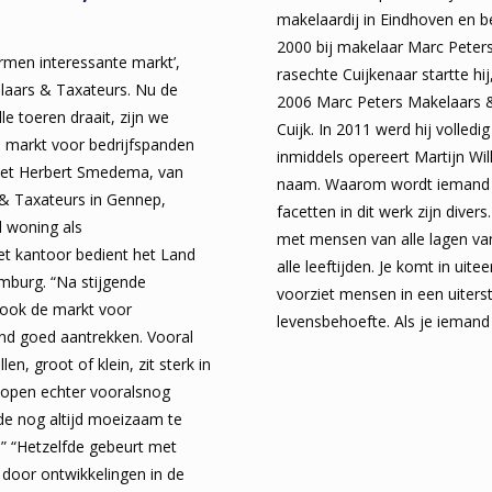
makelaardij in Eindhoven en be
2000 bij makelaar Marc Peters
rmen interessante markt’,
rasechte Cuijkenaar startte h
aars & Taxateurs. Nu de
2006 Marc Peters Makelaars &
e toeren draait, zijn we
Cuijk. In 2011 werd hij volledi
 markt voor bedrijfspanden
inmiddels opereert Martijn Wi
het Herbert Smedema, van
naam. Waarom wordt iemand 
 Taxateurs in Gennep,
facetten in dit werk zijn divers
l woning als
met mensen van alle lagen van
Het kantoor bedient het Land
alle leeftijden. Je komt in uit
mburg. “Na stijgende
voorziet mensen in een uiterst
 ook de markt voor
levensbehoefte. Als je iemand 
nd goed aantrekken. Vooral
len, groot of klein, zit sterk in
kopen echter vooralsnog
de nog altijd moeizaam te
g.” “Hetzelfde gebeurt met
 door ontwikkelingen in de