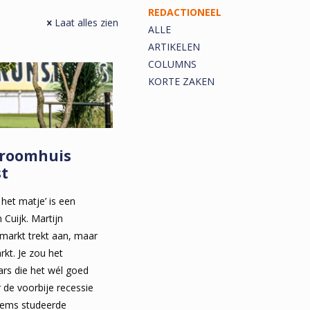
REDACTIONEEL
Laat alles zien
ALLE
ARTIKELEN
COLUMNS
KORTE ZAKEN
droomhuis
st
het matje’ is een
 Cuijk. Martijn
markt trekt aan, maar
rkt. Je zou het
ars die het wél goed
 de voorbije recessie
llems studeerde