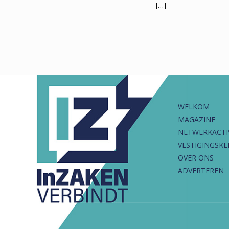
[…]
WELKOM
MAGAZINE
NETWERKACTI
VESTIGINGSKL
OVER ONS
ADVERTEREN