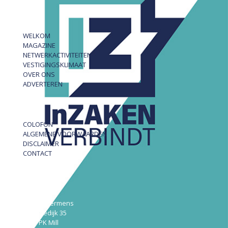
WELKOM
MAGAZINE
NETWERKACTIVITEITEN
VESTIGINGSKLIMAAT
OVER ONS
ADVERTEREN
COLOFON
ALGEMENE VOORWAARDEN
DISCLAIMER
CONTACT
InZAKEN
Robert Hermens
Udensedijk 35
5451 PK Mill