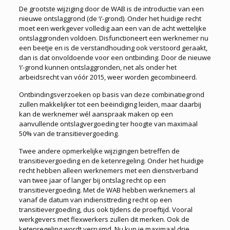
De grootste wijziging door de WAB is de introductie van een
nieuwe ontslaggrond (de ‘i’-grond). Onder het huidige recht
moet een werkgever volledig aan een van de acht wettelijke
ontslaggronden voldoen. Disfunctioneert een werknemer nu
een beetje en is de verstandhouding ook verstoord geraakt,
dan is dat onvoldoende voor een ontbinding. Door de nieuwe
‘i’-grond kunnen ontslaggronden, net als onder het
arbeidsrecht van vóór 2015, weer worden gecombineerd.
Ontbindingsverzoeken op basis van deze combinatiegrond
zullen makkelijker tot een beëindiging leiden, maar daarbij
kan de werknemer wél aanspraak maken op een
aanvullende ontslagvergoeding ter hoogte van maximaal
50% van de transitievergoeding.
Twee andere opmerkelijke wijzigingen betreffen de
transitievergoeding en de ketenregeling. Onder het huidige
recht hebben alleen werknemers met een dienstverband
van twee jaar of langer bij ontslag recht op een
transitievergoeding. Met de WAB hebben werknemers al
vanaf de datum van indiensttreding recht op een
transitievergoeding, dus ook tijdens de proeftijd. Vooral
werkgevers met flexwerkers zullen dit merken. Ook de
ketenregeling wordt verruimd. Nu kun je maximaal drie