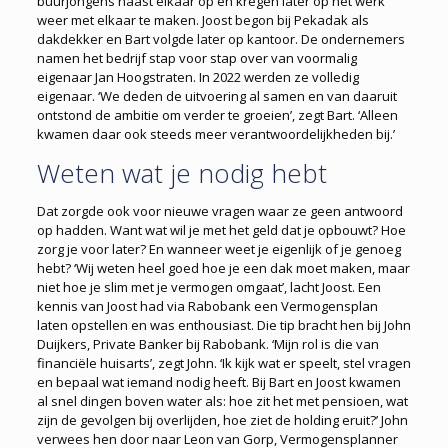
buurjongens naast elkaar op en kregen later op het werk
weer met elkaar te maken. Joost begon bij Pekadak als
dakdekker en Bart volgde later op kantoor. De ondernemers
namen het bedrijf stap voor stap over van voormalig
eigenaar Jan Hoogstraten. In 2022 werden ze volledig
eigenaar. ‘We deden de uitvoering al samen en van daaruit
ontstond de ambitie om verder te groeien’, zegt Bart. ‘Alleen
kwamen daar ook steeds meer verantwoordelijkheden bij.’
Weten wat je nodig hebt
Dat zorgde ook voor nieuwe vragen waar ze geen antwoord
op hadden. Want wat wil je met het geld dat je opbouwt? Hoe
zorg je voor later? En wanneer weet je eigenlijk of je genoeg
hebt? ‘Wij weten heel goed hoe je een dak moet maken, maar
niet hoe je slim met je vermogen omgaat’, lacht Joost. Een
kennis van Joost had via Rabobank een Vermogensplan
laten opstellen en was enthousiast. Die tip bracht hen bij John
Duijkers, Private Banker bij Rabobank. ‘Mijn rol is die van
financiële huisarts’, zegt John. ‘Ik kijk wat er speelt, stel vragen
en bepaal wat iemand nodig heeft. Bij Bart en Joost kwamen
al snel dingen boven water als: hoe zit het met pensioen, wat
zijn de gevolgen bij overlijden, hoe ziet de holding eruit?’ John
verwees hen door naar Leon van Gorp, Vermogensplanner