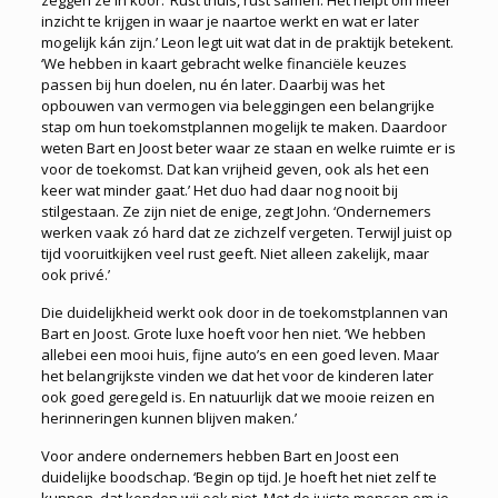
zeggen ze in koor. ‘Rust thuis, rust samen. Het helpt om meer
inzicht te krijgen in waar je naartoe werkt en wat er later
mogelijk kán zijn.’ Leon legt uit wat dat in de praktijk betekent.
‘We hebben in kaart gebracht welke financiële keuzes
passen bij hun doelen, nu én later. Daarbij was het
opbouwen van vermogen via beleggingen een belangrijke
stap om hun toekomstplannen mogelijk te maken. Daardoor
weten Bart en Joost beter waar ze staan en welke ruimte er is
voor de toekomst. Dat kan vrijheid geven, ook als het een
keer wat minder gaat.’ Het duo had daar nog nooit bij
stilgestaan. Ze zijn niet de enige, zegt John. ‘Ondernemers
werken vaak zó hard dat ze zichzelf vergeten. Terwijl juist op
tijd vooruitkijken veel rust geeft. Niet alleen zakelijk, maar
ook privé.’
Die duidelijkheid werkt ook door in de toekomstplannen van
Bart en Joost. Grote luxe hoeft voor hen niet. ‘We hebben
allebei een mooi huis, fijne auto’s en een goed leven. Maar
het belangrijkste vinden we dat het voor de kinderen later
ook goed geregeld is. En natuurlijk dat we mooie reizen en
herinneringen kunnen blijven maken.’
Voor andere ondernemers hebben Bart en Joost een
duidelijke boodschap. ‘Begin op tijd. Je hoeft het niet zelf te