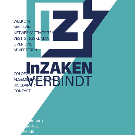
WELKOM
MAGAZINE
NETWERKACTIVITEITEN
VESTIGINGSKLIMAAT
OVER ONS
ADVERTEREN
COLOFON
ALGEMENE VOORWAARDEN
DISCLAIMER
CONTACT
InZAKEN
Robert Hermens
Udensedijk 35
5451 PK Mill