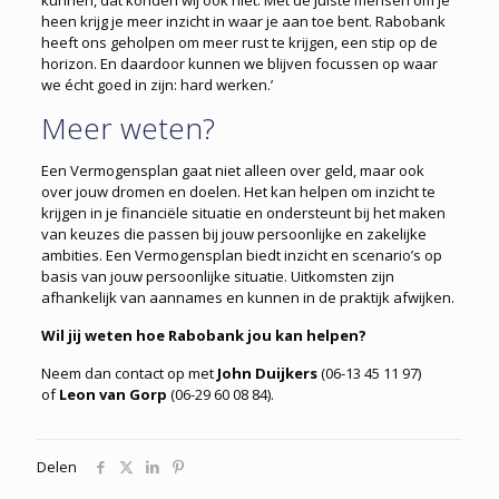
kunnen, dat konden wij ook niet. Met de juiste mensen om je
heen krijg je meer inzicht in waar je aan toe bent. Rabobank
heeft ons geholpen om meer rust te krijgen, een stip op de
horizon. En daardoor kunnen we blijven focussen op waar
we écht goed in zijn: hard werken.’
Meer weten?
Een Vermogensplan gaat niet alleen over geld, maar ook
over jouw dromen en doelen. Het kan helpen om inzicht te
krijgen in je financiële situatie en ondersteunt bij het maken
van keuzes die passen bij jouw persoonlijke en zakelijke
ambities. Een Vermogensplan biedt inzicht en scenario’s op
basis van jouw persoonlijke situatie. Uitkomsten zijn
afhankelijk van aannames en kunnen in de praktijk afwijken.
Wil jij weten hoe Rabobank jou kan helpen?
Neem dan contact op met
John Duijkers
(06-13 45 11 97)
of
Leon van Gorp
(06-29 60 08 84).
Delen