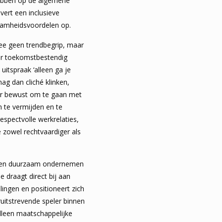
hebben op de algemene
evert een inclusieve
aamheidsvoordelen op.
ee geen trendbegrip, maar
or toekomstbestendig
itspraak ‘alleen ga je
ag dan cliché klinken,
or bewust om te gaan met
n te vermijden en te
respectvolle werkrelaties,
 zowel rechtvaardiger als
ef en duurzaam ondernemen
ie draagt direct bij aan
ingen en positioneert zich
ruitstrevende speler binnen
lleen maatschappelijke