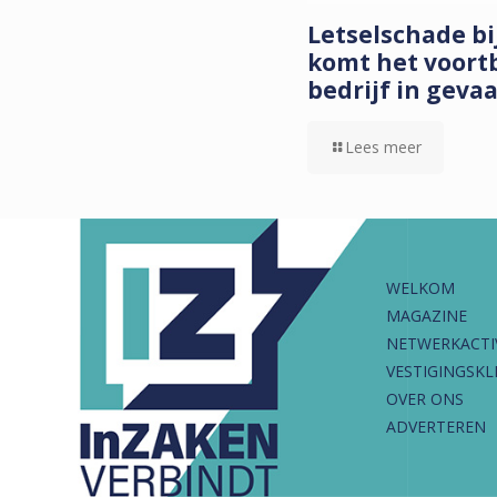
Letselschade b
komt het voort
bedrijf in geva
Lees meer
WELKOM
MAGAZINE
NETWERKACTI
VESTIGINGSKL
OVER ONS
ADVERTEREN