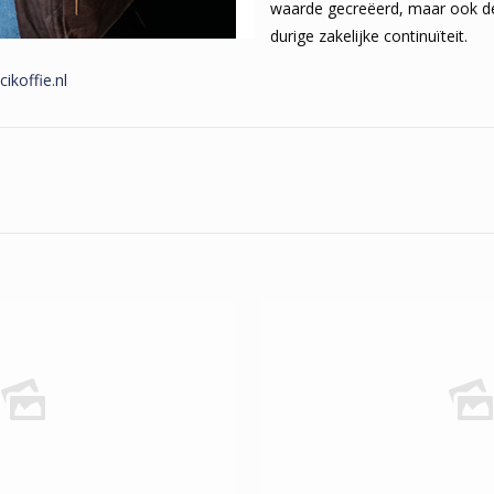
waarde gecreëerd, maar ook de
durige zakelijke continuïteit.
ikoffie.nl
n