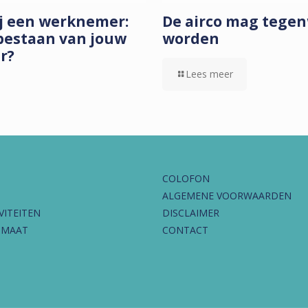
ij een werknemer:
De airco mag tege
bestaan van jouw
worden
ar?
Lees meer
COLOFON
ALGEMENE VOORWAARDEN
VITEITEN
DISCLAIMER
IMAAT
CONTACT