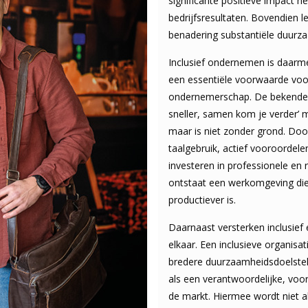
significante positieve impact 
bedrijfsresultaten. Bovendien l
benadering substantiële duurz
Inclusief ondernemen is daarm
een essentiële voorwaarde vo
ondernemerschap. De bekende u
sneller, samen kom je verder’ m
maar is niet zonder grond. Do
taalgebruik, actief vooroordele
investeren in professionele en 
ontstaat een werkomgeving die
productiever is.
Daarnaast versterken inclusi
elkaar. Een inclusieve organisat
bredere duurzaamheidsdoelstell
als een verantwoordelijke, voo
de markt. Hiermee wordt niet a