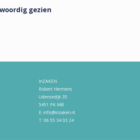
nwoordig gezien
InZAKEN
Robert Hermens
Udensedijk 35
5451 PK Mill
E: info@inzaken.nl
T: 06 55 34 03 24