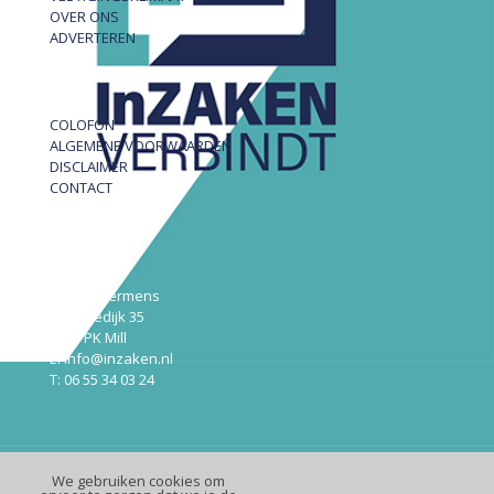
OVER ONS
ADVERTEREN
COLOFON
ALGEMENE VOORWAARDEN
DISCLAIMER
CONTACT
InZAKEN
Robert Hermens
Udensedijk 35
5451 PK Mill
E: info@inzaken.nl
T: 06 55 34 03 24
We gebruiken cookies om
© InZaken.nl