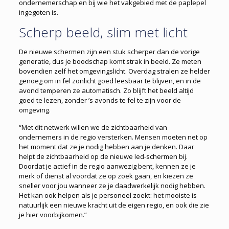
ondernemerschap en bij wie het vakgebied met de paplepel
ingegoten is.
Scherp beeld, slim met licht
De nieuwe schermen zijn een stuk scherper dan de vorige
generatie, dus je boodschap komt strak in beeld. Ze meten
bovendien zelf het omgevingslicht. Overdag stralen ze helder
genoeg om in fel zonlicht goed leesbaar te blijven, en in de
avond temperen ze automatisch. Zo blijft het beeld altijd
goed te lezen, zonder ’s avonds te fel te zijn voor de
omgeving.
“Met dit netwerk willen we de zichtbaarheid van
ondernemers in de regio versterken. Mensen moeten net op
het moment dat ze je nodig hebben aan je denken. Daar
helpt de zichtbaarheid op de nieuwe led-schermen bij.
Doordat je actief in de regio aanwezig bent, kennen ze je
merk of dienst al voordat ze op zoek gaan, en kiezen ze
sneller voor jou wanneer ze je daadwerkelijk nodig hebben.
Het kan ook helpen als je personeel zoekt: het mooiste is
natuurlijk een nieuwe kracht uit de eigen regio, en ook die zie
je hier voorbijkomen.”