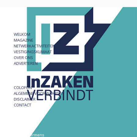
WELKOM
MAGAZINE
NETWERKACTIVITEITEN
VESTIGINGSKLIMAAT
OVER ONS
ADVERTEREN
COLOFON
ALGEMENE VOORWAARDEN
DISCLAIMER
CONTACT
InZAKEN
Robert Hermens