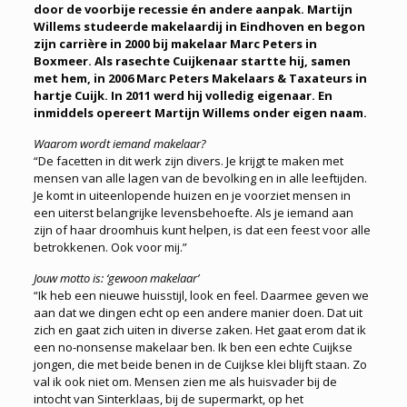
door de voorbije recessie én andere aanpak. Martijn
Willems studeerde makelaardij in Eindhoven en begon
zijn carrière in 2000 bij makelaar Marc Peters in
Boxmeer. Als rasechte Cuijkenaar startte hij, samen
met hem, in 2006 Marc Peters Makelaars & Taxateurs in
hartje Cuijk. In 2011 werd hij volledig eigenaar. En
inmiddels opereert Martijn Willems onder eigen naam.
Waarom wordt iemand makelaar?
“De facetten in dit werk zijn divers. Je krijgt te maken met
mensen van alle lagen van de bevolking en in alle leeftijden.
Je komt in uiteenlopende huizen en je voorziet mensen in
een uiterst belangrijke levensbehoefte. Als je iemand aan
zijn of haar droomhuis kunt helpen, is dat een feest voor alle
betrokkenen. Ook voor mij.”
Jouw motto is: ‘gewoon makelaar’
“Ik heb een nieuwe huisstijl, look en feel. Daarmee geven we
aan dat we dingen echt op een andere manier doen. Dat uit
zich en gaat zich uiten in diverse zaken. Het gaat erom dat ik
een no-nonsense makelaar ben. Ik ben een echte Cuijkse
jongen, die met beide benen in de Cuijkse klei blijft staan. Zo
val ik ook niet om. Mensen zien me als huisvader bij de
intocht van Sinterklaas, bij de supermarkt, op het