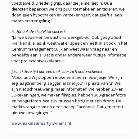
voetbalveld. Driedelig grijs, daar zie je me niet in. Qua
diensten beperken we ons puur tot makelen en taxeren; we
doen geen hypotheken en verzekeringen; dat geeft alleen
maar verstrengeling.”
Is dat ook de sleutel tot succes?
“Ja, we beperken bewust ons werkgebied. Ook geografisch.
Hier ken ik alles, ik weet wat er speelt en leeft. Ik zit ook in het
Centrummanagement Cuijk en weet waar vraag naar en
behoefte aan is. Dat is onder andere weer nuttige informatie
voor projectontwikkelaars.”
Juist in deze tijd kan een makelaar zich onderscheiden
“Absoluut! Wij stoppen makelen in een nieuw jasje. We zijn
erg laagdrempelig, zeggen al snel ‘jou’ in plaats van ‘u’. We
zijn niet schreeuwerig, maar informatief. We hebben 2D- en
3D-tekeningen, we maken filmpjes, hebben 360-gradenfoto’s
en hoogtefoto’s. We zijn intussen bezig met een drone. De
markt vraagt erom en deelt het op Facebook. Dat genereert
nieuwe bewegingen.”
www.makelaarmartijnwillems.nl