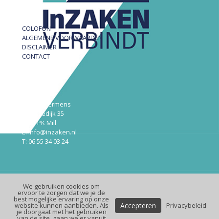
COLOFON
ALGEMENE VOORWAARDEN
DISCLAIMER
CONTACT
InZAKEN
Robert Hermens
Udensedijk 35
5451 PK Mill
E: info@inzaken.nl
T: 06 55 34 03 24
We gebruiken cookies om
© InZaken.nl
ervoor te zorgen dat we je de
best mogelijke ervaring op onze
Design:
Maek
| Website:
Premium
Online
Accepteren
website kunnen aanbieden. Als
Privacybeleid
je doorgaat met het gebruiken
van de site, gaan we er vanuit