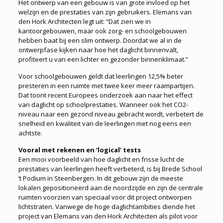
Het ontwerp van een gebouw is van grote invloed op het
welzijn en de prestaties van zijn gebruikers. Elemans van
den Hork Architecten legt uit: “Dat zien we in
kantoorgebouwen, maar ook zorg- en schoolgebouwen
hebben baat bij een slim ontwerp. Doordat we al in de
ontwerpfase kijken naar hoe het daglicht binnenvalt,
profiteert u van een lichter en gezonder binnenklimaat.”
Voor schoolgebouwen geldt dat leerlingen 12,5% beter
presteren in een ruimte met twee keer meer raampartijen.
Dat toont recent Europees onderzoek aan naar het effect
van daglicht op schoolprestaties. Wanneer ook het CO2-
niveau naar een gezond niveau gebracht wordt, verbetert de
snelheid en kwaliteit van de leerlingen met nog eens een
achtste.
Vooral met rekenen en ‘logical’ tests
Een mooi voorbeeld van hoe daglicht en frisse lucht de
prestaties van leerlingen heeft verbeterd, is bij Brede School
’t Podium in Steenbergen. In dit gebouw zijn de meeste
lokalen gepositioneerd aan de noordzijde en zijn de centrale
ruimten voorzien van speciaal voor dit project ontworpen
lichtstraten. Vanwege de hoge daglichtambities diende het
project van Elemans van den Hork Architecten als pilot voor