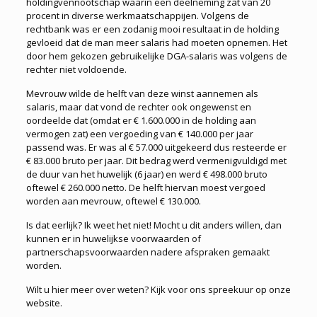
holdingvennootschap waarin een deelneming zat van 20
procent in diverse werkmaatschappijen. Volgens de
rechtbank was er een zodanig mooi resultaat in de holding
gevloeid dat de man meer salaris had moeten opnemen. Het
door hem gekozen gebruikelijke DGA-salaris was volgens de
rechter niet voldoende.
Mevrouw wilde de helft van deze winst aan­nemen als
salaris, maar dat vond de rechter ook ongewenst en
oordeelde dat (omdat er € 1.600.000 in de holding aan
vermogen zat) een vergoeding van € 140.000 per jaar
passend was. Er was al € 57.000 uitgekeerd dus resteerde er
€ 83.000 bruto per jaar. Dit bedrag werd vermenigvuldigd met
de duur van het huwelijk (6 jaar) en werd € 498.000 bruto
oftewel € 260.000 netto. De helft hiervan moest vergoed
worden aan mevrouw, oftewel € 130.000.
Is dat eerlijk? Ik weet het niet! Mocht u dit anders willen, dan
kunnen er in huwelijkse voorwaarden of
partnerschapsvoorwaarden nadere afspraken gemaakt
worden.
Wilt u hier meer over weten? Kijk voor ons spreekuur op onze
website.