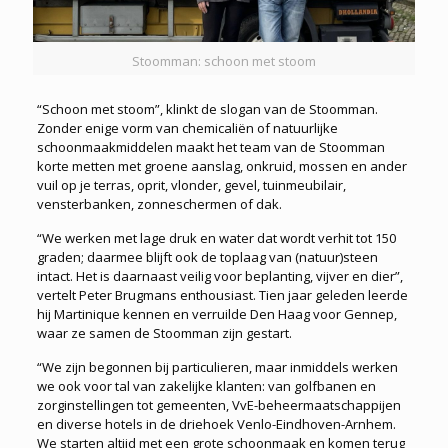
Stoomman: schoon met stoom
“Schoon met stoom”, klinkt de slogan van de Stoomman.
Zonder enige vorm van chemicaliën of natuurlijke
schoonmaakmiddelen maakt het team van de Stoomman
korte metten met groene aanslag, onkruid, mossen en ander
vuil op je terras, oprit, vlonder, gevel, tuinmeubilair,
vensterbanken, zonneschermen of dak.
“We werken met lage druk en water dat wordt verhit tot 150
graden; daarmee blijft ook de toplaag van (natuur)steen
intact. Het is daarnaast veilig voor beplanting, vijver en dier”,
vertelt Peter Brugmans enthousiast. Tien jaar geleden leerde
hij Martinique kennen en verruilde Den Haag voor Gennep,
waar ze samen de Stoomman zijn gestart.
“We zijn begonnen bij particulieren, maar inmiddels werken
we ook voor tal van zakelijke klanten: van golfbanen en
zorginstellingen tot gemeenten, VvE-beheermaatschappijen
en diverse hotels in de driehoek Venlo-Eindhoven-Arnhem.
We starten altijd met een grote schoonmaak en komen terug