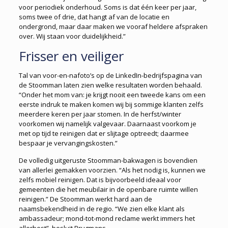
voor periodiek onderhoud. Soms is dat één keer per jaar,
soms twee of drie, dat hangt af van de locatie en
ondergrond, maar daar maken we vooraf heldere afspraken
over. Wij staan voor duidelijkheid.”
Frisser en veiliger
Tal van voor-en-nafoto’s op de LinkedIn-bedrijfspagina van
de Stoomman laten zien welke resultaten worden behaald.
“Onder het mom van: je krijgt nooit een tweede kans om een
eerste indruk te maken komen wij bij sommige klanten zelfs
meerdere keren per jaar stomen. In de herfst/winter
voorkomen wij namelijk valgevaar. Daarnaast voorkom je
met op tijd te reinigen dat er slijtage optreedt; daarmee
bespaar je vervangingskosten.”
De volledig uitgeruste Stoomman-bakwagen is bovendien
van allerlei gemakken voorzien. “Als het nodig is, kunnen we
zelfs mobiel reinigen. Dat is bijvoorbeeld ideaal voor
gemeenten die het meubilair in de openbare ruimte willen
reinigen.” De Stoomman werkt hard aan de
naamsbekendheid in de regio. “We zien elke klant als
ambassadeur; mond-tot-mond reclame werkt immers het