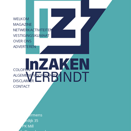
WELKOM
MAGAZINE
NETWERKACTIVITEITEN
VESTIGINGSKLIMAAT
OVER ONS
ADVERTEREN
COLOFON
ALGEMENE VOORWAARDEN
DISCLAIMER
CONTACT
InZAKEN
Robert Hermens
Udensedijk 35
5451 PK Mill