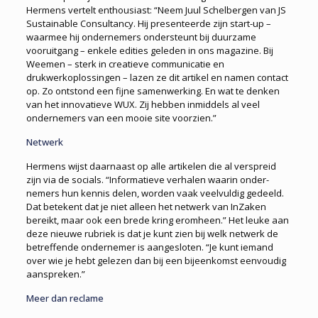
Hermens vertelt enthousiast: “Neem Juul Schelbergen van JS
Sustainable Consultancy. Hij presenteerde zijn start-up –
waarmee hij ondernemers ondersteunt bij duurzame
vooruitgang – enkele edities geleden in ons magazine. Bij
Weemen – sterk in creatieve communicatie en
drukwerkoplossingen – lazen ze dit artikel en namen contact
op. Zo ontstond een fijne samenwerking. En wat te denken
van het innovatieve WUX. Zij hebben inmiddels al veel
ondernemers van een mooie site voorzien.”
Netwerk
Hermens wijst daarnaast op alle artikelen die al verspreid
zijn via de socials. “Informatieve verhalen waarin onder­
nemers hun kennis delen, worden vaak veelvuldig gedeeld.
Dat betekent dat je niet alleen het netwerk van InZaken
bereikt, maar ook een brede kring eromheen.” Het leuke aan
deze nieuwe rubriek is dat je kunt zien bij welk netwerk de
betreffende onder­nemer is aangesloten. “Je kunt iemand
over wie je hebt gelezen dan bij een bijeenkomst eenvoudig
aanspreken.”
Meer dan reclame