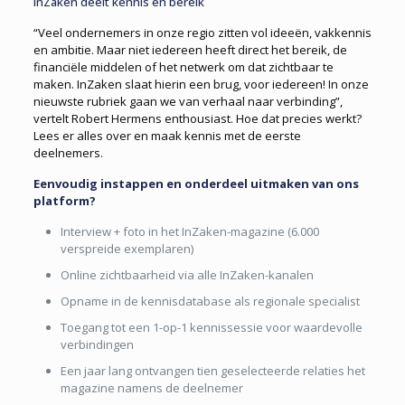
InZaken deelt kennis en bereik
“Veel ondernemers in onze regio zitten vol ideeën, vakkennis
en ambitie. Maar niet iedereen heeft direct het bereik, de
financiële middelen of het netwerk om dat zichtbaar te
maken. InZaken slaat hierin een brug, voor iedereen! In onze
nieuwste rubriek gaan we van verhaal naar verbinding”,
vertelt Robert Hermens enthousiast. Hoe dat precies werkt?
Lees er alles over en maak kennis met de eerste
deelnemers.
Eenvoudig instappen en onderdeel uitmaken van ons
platform?
Interview + foto in het InZaken-magazine (6.000
verspreide exemplaren)
Online zichtbaarheid via alle InZaken-kanalen
Opname in de kennisdatabase als regionale specialist
Toegang tot een 1-op-1 kennissessie voor waardevolle
verbindingen
Een jaar lang ontvangen tien geselecteerde relaties het
magazine namens de deelnemer