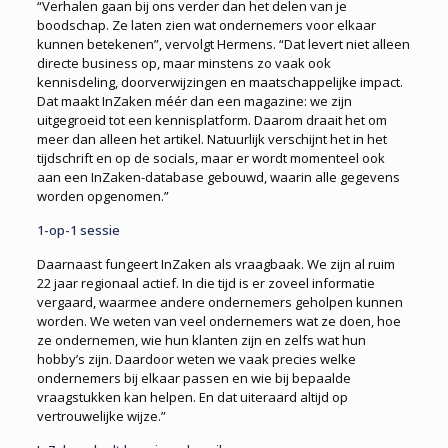
“Verhalen gaan bij ons verder dan het delen van je
boodschap. Ze laten zien wat ondernemers voor elkaar
kunnen betekenen”, vervolgt Hermens. “Dat levert niet alleen
directe business op, maar minstens zo vaak ook
kennisdeling, doorverwijzingen en maatschappelijke impact.
Dat maakt InZaken méér dan een magazine: we zijn
uitgegroeid tot een kennisplatform. Daarom draait het om
meer dan alleen het artikel. Natuurlijk verschijnt het in het
tijdschrift en op de socials, maar er wordt momenteel ook
aan een InZaken-database gebouwd, waarin alle gegevens
worden opgenomen.”
1-op-1 sessie
Daarnaast fungeert InZaken als vraagbaak. We zijn al ruim
22 jaar regionaal actief. In die tijd is er zoveel informatie
vergaard, waarmee andere ondernemers geholpen kunnen
worden. We weten van veel ondernemers wat ze doen, hoe
ze ondernemen, wie hun klanten zijn en zelfs wat hun
hobby’s zijn. Daardoor weten we vaak precies welke
ondernemers bij elkaar passen en wie bij bepaalde
vraagstukken kan helpen. En dat uiteraard altijd op
vertrouwelijke wijze.”