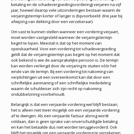
betaling en de schadevergoedingsvordering) verjaren na vijf
jaar, hoewel daarop vele uitzonderingen bestaan waarin de
verjaringstermijn korter of langer is (bijvoorbeeld: drie jaar bij
afwijzing van dekking door een verzekeraar).
Om vast te kunnen stellen wanneer een vordering verjaart,
moet worden vastgesteld wanneer de verjaringstermijn
begint te lopen. Meestal is dat op het moment van
opeisbaarheid. Voor een vordering tot schadevergoeding
geldt dat de verjaringstermijn pas begint op het moment dat
ook bekend is wie de aansprakelijke persoon is. De termijn
kan worden verlengd door de verjaring te stuiten vóór het
einde van de termijn. Bij een vordering tot nakoming van
verplichtingen uit een overeenkomst kan dat door een
schriftelijke aanmaning of een schriftelijke mededeling
waarin de schuldeiser zich zijn recht op nakoming
ondubbelzinnig voorbehoudt.
Belangrijk is dat een verjaarde vordering wel blijft bestaan,
het is alleen niet meer mogelijk om een verjaarde vordering
af te dwingen. Als een verjaarde factuur alsnog wordt
voldaan, dan is geen sprake van onverschuldigde betaling
en kan het betaalde dus niet worden teruggevorderd. Ook
blijft het mogelijk om een verjaarde vordering te verrekenen