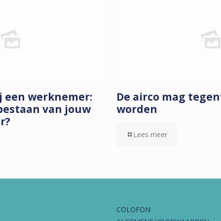
ij een werknemer:
De airco mag tege
bestaan van jouw
worden
ar?
Lees meer
COLOFON