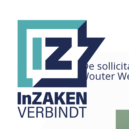
‘De sollic
REDACTIONEEL
ALLE
Wouter We
ARTIKELEN
COLUMNS
KORTE ZAKEN