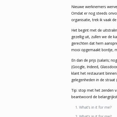
Nieuwe werknemers werven i
Omdat er nog steeds onvol
organisatie, trek ik vaak de
Het begint met de uitstral
gezellig uit, zullen we de 
gerechten dat hem aanspre
mooi opgemaakt bordje, m
En dan de prijs (salaris; n
(Google, Indeed, Glassdoor
klant het restaurant binnen
gelegenheden in de straat 
Tip: stop met het zenden va
beantwoord de belangrijks
What’s in it for me?
What’s in it for me?