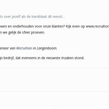
ets over jezelf als de kandidaat dit wenst…
uwen en onderhouden voor onze klanten? Kijk even op www.recruition
n we gelijk de sfeer proeven.
igenaar van
Recruition
in Langenboom.
jn bedrijf, dat eveneens in de nieuwste Inzaken stond.
n