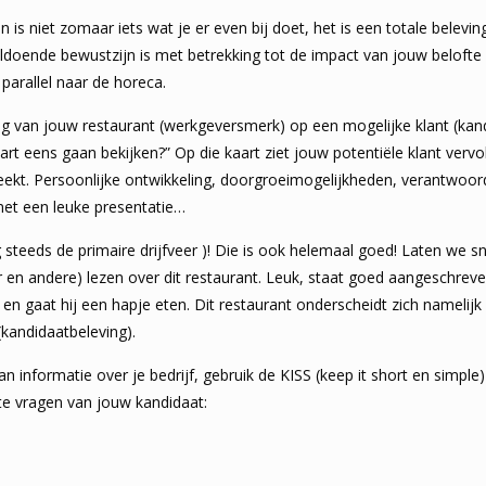
s niet zomaar iets wat je er even bij doet, het is een totale belevin
doende bewustzijn is met betrekking tot de impact van jouw belofte 
 parallel naar de horeca.
ing van jouw restaurant (werkgeversmerk) op een mogelijke klant (kandi
kaart eens gaan bekijken?” Op die kaart ziet jouw potentiële klant verv
ekt. Persoonlijke ontwikkeling, doorgroeimogelijkheden, verantwoord
et een leuke presentatie…
og steeds de primaire drijfveer )! Die is ook helemaal goed! Laten we 
 en andere) lezen over dit restaurant. Leuk, staat goed aangeschreve
 en gaat hij een hapje eten. Dit restaurant onderscheidt zich namelijk
(kandidaatbeleving).
n informatie over je bedrijf, gebruik de KISS (keep it short en simpl
te vragen van jouw kandidaat: