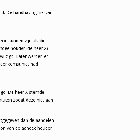
ld. De handhaving hiervan
zou kunnen zijn als die
ndeelhouder (de heer X)
ijzigd. Later werden er
reenkomst niet had
legd. De heer X stemde
tatuten zodat deze niet aan
uitgegeven dan de aandelen
soon van de aandeelhouder