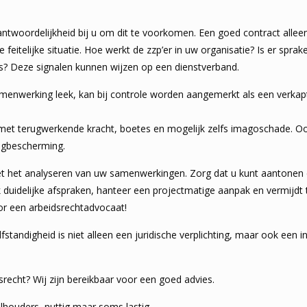
antwoordelijkheid bij u om dit te voorkomen. Een goed contract alleen
e feitelijke situatie. Hoe werkt de zzp’er in uw organisatie? Is er spra
ls? Deze signalen kunnen wijzen op een dienstverband.
menwerking leek, kan bij controle worden aangemerkt als een verkap
met terugwerkende kracht, boetes en mogelijk zelfs imagoschade. Oo
agbescherming.
t het analyseren van uw samenwerkingen. Zorg dat u kunt aantonen 
 duidelijke afspraken, hanteer een projectmatige aanpak en vermijdt t
or een arbeidsrechtadvocaat!
fstandigheid is niet alleen een juridische verplichting, maar ook een 
srecht? Wij zijn bereikbaar voor een goed advies.
lhouders, nuttig maar soms lastig