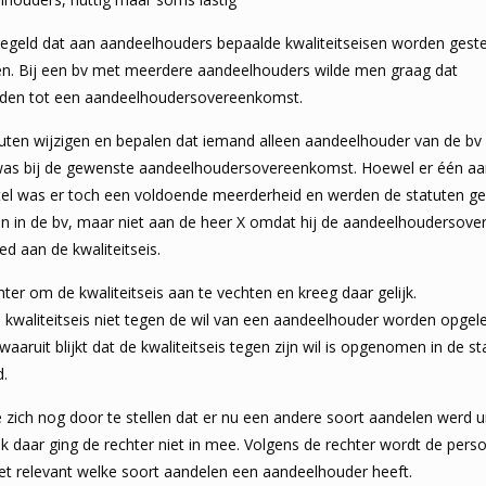
regeld dat aan aandeelhouders bepaalde kwaliteitseisen worden geste
n. Bij een bv met meerdere aandeelhouders wilde men graag dat
aden tot een aandeelhouders­overeenkomst.
uten wijzigen en bepalen dat iemand alleen aandeelhouder van de bv 
was bij de gewenste aandeelhouders­­overeenkomst. Hoewel er één aa
tel was er toch een voldoende meerderheid en werden de statuten gew
n in de bv, maar niet aan de heer X omdat hij de aandeelhoudersove
d aan de kwaliteitseis.
ter om de kwaliteits­eis aan te vechten en kreeg daar gelijk.
 kwaliteitseis niet tegen de wil van een aandeelhouder worden opge
waaruit blijkt dat de kwaliteitseis tegen zijn wil is opgenomen in de s
.
 zich nog door te stellen dat er nu een andere soort aandelen werd 
k daar ging de rechter niet in mee. Volgens de rechter wordt de per
et relevant welke soort aandelen een aandeelhouder heeft.