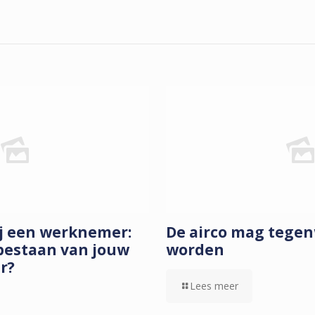
n
ij een werknemer:
De airco mag tege
bestaan van jouw
worden
ar?
Lees meer