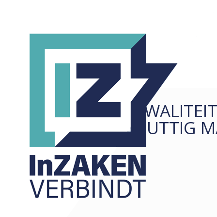
KWALITEI
REDACTIONEEL
ALLE
NUTTIG M
ARTIKELEN
COLUMNS
KORTE ZAKEN