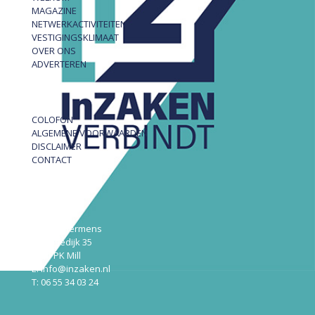
MAGAZINE
NETWERKACTIVITEITEN
VESTIGINGSKLIMAAT
OVER ONS
ADVERTEREN
COLOFON
ALGEMENE VOORWAARDEN
DISCLAIMER
CONTACT
InZAKEN
Robert Hermens
Udensedijk 35
5451 PK Mill
E: info@inzaken.nl
T: 06 55 34 03 24