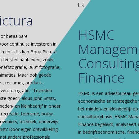
[…]
ictura
HSMC
oor betaalbare
Managem
Door continu te investeren in
n en skills kan Bona Pictura
Consultin
diensten aanbieden, zoals
nefotografie, 360° fotografie,
Finance
animaties. Maar ook goede
ur-, reclame-, product-,
 eventfotografie. “Tevreden
HSMC is een adviesbureau geri
ste goed”, aldus John Smits,
economische en strategische 
midden- en kleinbedrijf in onder
het midden- en kleinbedrijf op
, recreatie, toerisme, bouw,
consultancybasis. HSMC Man
hoveniers, techniek, onderwijs
Finance begeleidt, analyseert 
st? Door eigen ontwikkeling
in bedrijfseconomische, financ
et andere professionals