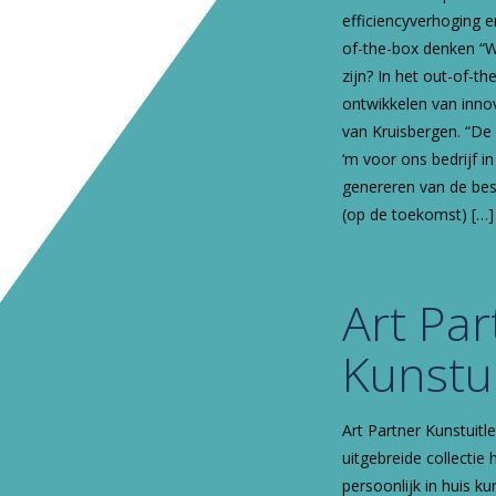
efficiencyverhoging e
of-the-box denken “W
zijn? In het out-of-t
ontwikkelen van innov
van Kruisbergen. “De
‘m voor ons bedrijf 
genereren van de best
(op de toekomst)
[…]
Art Par
Kunstu
Art Partner Kunstuitl
uitgebreide collectie
persoonlijk in huis ku