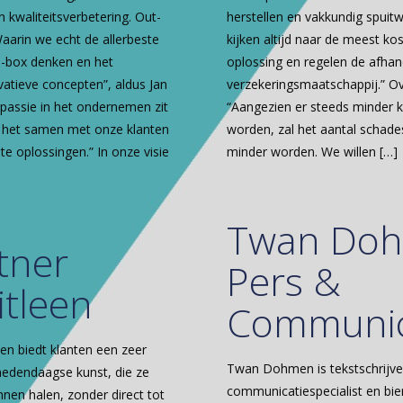
n kwaliteitsverbetering. Out-
herstellen en vakkundig spuit
aarin we echt de allerbeste
kijken altijd naar de meest k
he-box denken en het
oplossing en regelen de afhan
atieve concepten”, aldus Jan
verzekeringsmaatschappij.” O
 passie in het ondernemen zit
“Aangezien er steeds minder 
in het samen met onze klanten
worden, zal het aantal schade
e oplossingen.” In onze visie
minder worden. We willen
[…]
Twan Do
tner
Pers &
itleen
Communic
een biedt klanten een zeer
Twan Dohmen is tekstschrijver,
 hedendaagse kunst, die ze
communicatiespecialist en bie
nnen halen, zonder direct tot