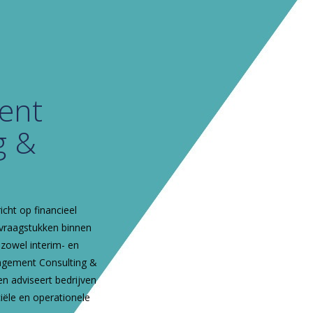
ent
g &
cht op financieel
vraagstukken binnen
 zowel interim- en
agement Consulting &
en adviseert bedrijven
iële en operationele