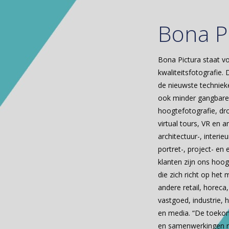
Bona P
Bona Pictura staat v
kwaliteitsfotografie. 
de nieuwste technieke
ook minder gangbare 
hoogtefotografie, dro
virtual tours, VR en 
architectuur-, interie
portret-, project- en
klanten zijn ons hoog
die zich richt op het 
andere retail, horeca
vastgoed, industrie, 
en media. “De toekom
en samenwerkingen m