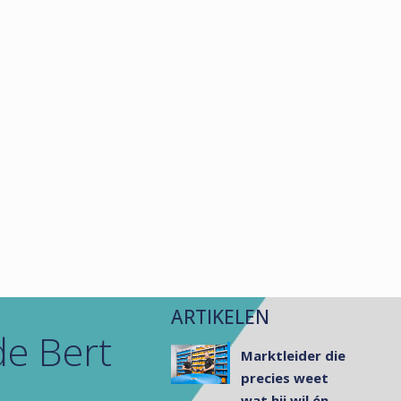
ARTIKELEN
e Bert
Marktleider die
precies weet
wat hij wil én