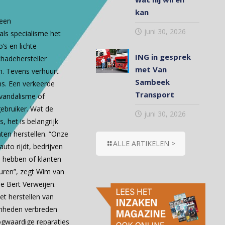
kan
 een
juni 30, 2026
als specialisme het
’s en lichte
ING in gesprek
hadehersteller
met Van
n. Tevens verhuurt
Sambeek
ns. Een verkeerde
Transport
, vandalisme of
ebruiker. Wat de
juni 30, 2026
 het is belangrijk
ten herstellen. “Onze
ALLE ARTIKELEN >
uto rijdt, bedrijven
n hebben of klanten
huren”, zegt Wim van
e Bert Verweijen.
het herstellen van
mheden verbreden
oogwaardige reparaties