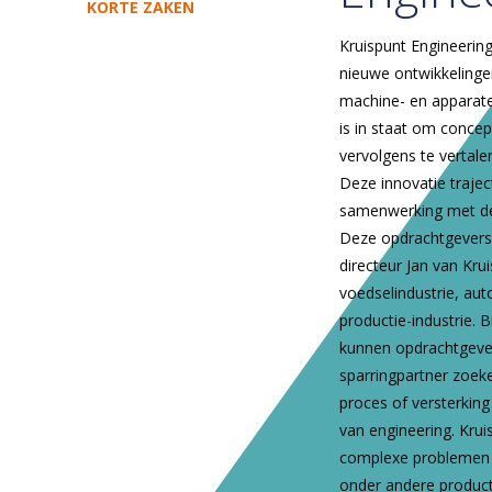
KORTE ZAKEN
Kruispunt Engineering
nieuwe ontwikkelinge
machine- en apparate
is in staat om conce
vervolgens te vertal
Deze innovatie traje
samenwerking met de
Deze opdrachtgevers
directeur Jan van Krui
voedselindustrie, aut
productie-industrie. B
kunnen opdrachtgevers
sparringpartner zoek
proces of versterkin
van engineering. Krui
complexe problemen 
onder andere product­