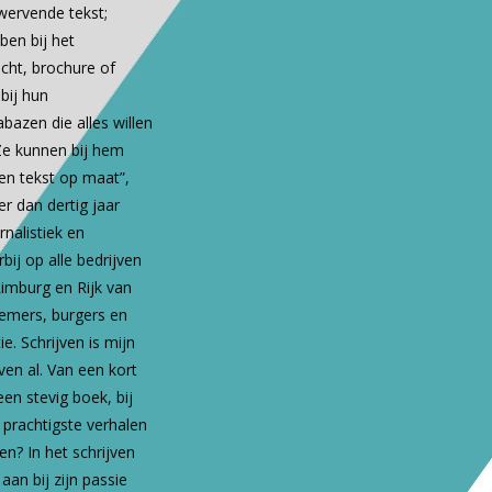
wervende tekst;
ben bij het
cht, brochure of
bij hun
bazen die alles willen
Ze kunnen bij hem
en tekst op maat”,
 dan dertig jaar
rnalistiek en
bij op alle bedrijven
Limburg en Rijk van
nemers, burgers en
. Schrijven is mijn
ven al. Van een kort
een stevig boek, bij
e prachtigste verhalen
en? In het schrijven
aan bij zijn passie