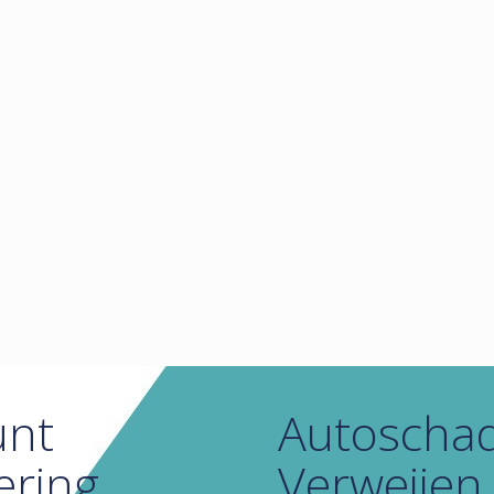
unt
Autoschad
ering
Verweijen