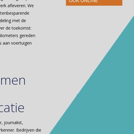
werk afleveren. We
ostenbesparende
deling met de
ver de toekomst:
kilometers gereden
s aan voertuigen
hmen
atie
 journalist,
rkenner. Bedrijven die