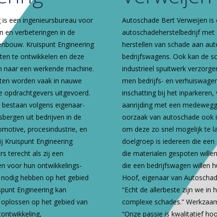
 is een ingenieursbureau voor
Autoschade Bert Verweijen is
n en verbeteringen in de
autoschadeherstelbedrijf met 
nbouw. Kruispunt Engineering
herstellen van schade aan auto
pten te ontwikkelen en deze
bedrijfswagens. Ook kan de sc
en naar een werkende machine.
industrieel spuitwerk verzorge
cten worden vaak in nauwe
men bedrijfs- en verhuiswage
 opdrachtgevers uitgevoerd.
inschatting bij het inparkeren
 bestaan volgens eigenaar-
aanrijding met een medewegg
sbergen uit bedrijven in de
oorzaak van autoschade ook is,
omotive, procesindustrie, en
om deze zo snel mogelijk te la
ij Kruispunt Engineering
doelgroep is iedereen die een a
 terecht als zij een
die materialen gespoten wille
en voor hun ontwikkelings­
die een bedrijfswagen willen 
g nodig hebben op het gebied
Hoof, eigenaar van Autoschad
spunt Engineering kan
“Echt de allerbeste zijn we in 
oplossen op het gebied van
complexe schades.” Werkzaa
ontwikkeling,
“Onze passie is kwalitatief h