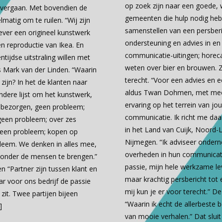
op zoek zijn naar een goede, 
vergaan. Met bovendien de
gemeenten die hulp nodig heb
matig om te ruilen. “Wij zijn
samenstellen van een persberi
ever een origineel kunstwerk
ondersteuning en advies in en 
n reproductie van Ikea. En
communicatie-uitingen; horeca
ntijdse uitstraling willen met
weten over bier en brouwen. 
us Mark van der Linden. “Waarin
terecht. “Voor een advies en e
zijn? In het de klanten naar
aldus Twan Dohmen, met meer
dere lijst om het kunstwerk,
ervaring op het terrein van jou
 bezorgen, geen probleem;
communicatie. Ik richt me daar
 geen probleem; over zes
in het Land van Cuijk, Noord-
een probleem; kopen op
Nijmegen. “Ik adviseer onder
bleem. We denken in alles mee,
overheden in hun communicatie
 onder de mensen te brengen.”
passie, mijn hele werkzame le
n “Partner zijn tussen klant en
maar krachtig persbericht tot 
ar voor ons bedrijf de passie
mij kun je er voor terecht.” D
zit. Twee partijen bijeen
“Waarin ik echt de allerbeste b
]
van mooie verhalen.” Dat sluit 