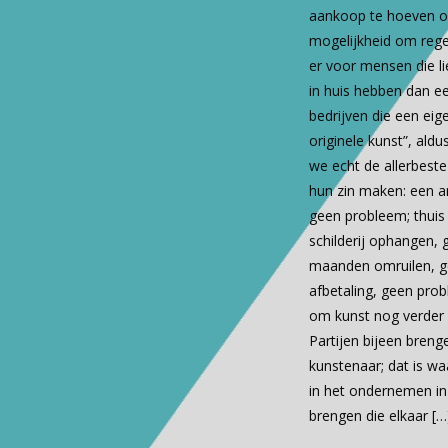
aankoop te hoeven o
mogelijkheid om regel
er voor mensen die li
in huis hebben dan ee
bedrijven die een eige
originele kunst”, ald
we echt de allerbeste 
hun zin maken: een an
geen probleem; thuis
schilderij ophangen,
maanden omruilen, g
afbetaling, geen pro
om kunst nog verder
Partijen bijeen brenge
kunstenaar; dat is wa
in het ondernemen in 
brengen die elkaar
[…