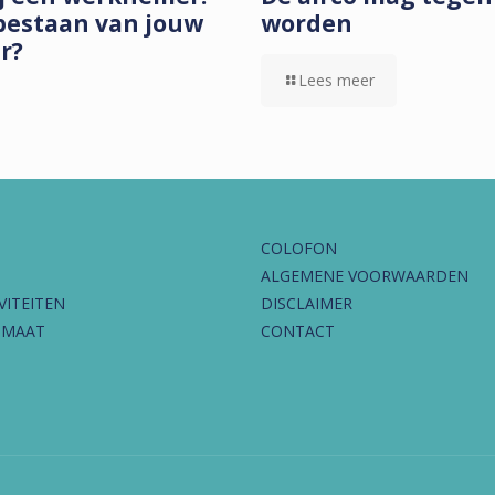
bestaan van jouw
worden
ar?
Lees meer
COLOFON
ALGEMENE VOORWAARDEN
VITEITEN
DISCLAIMER
IMAAT
CONTACT