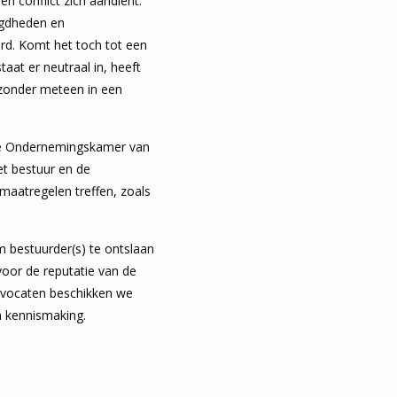
n conflict zich aandient.
gd­heden en
rd. Komt het toch tot een
aat er neutraal in, heeft
, zonder meteen in een
n de Ondernemingskamer van
t bestuur en de
 maatregelen treffen, zoals
bestuurder(s) te ontslaan
 voor de reputatie van de
Advocaten beschikken we
n kennismaking.