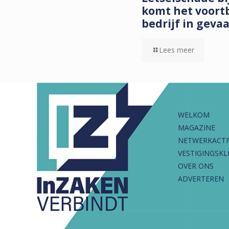
komt het voort
bedrijf in geva
Lees meer
WELKOM
MAGAZINE
NETWERKACTI
VESTIGINGSKL
OVER ONS
ADVERTEREN