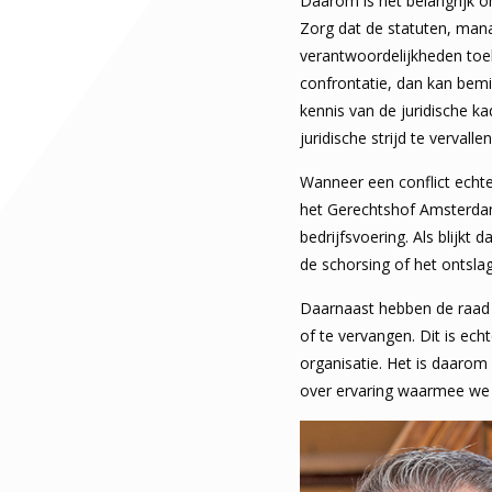
Daarom is het belangrijk o
Zorg dat de statuten, ma
verantwoordelijkheden toek
confrontatie, dan kan bemi
kennis van de juridische ka
juridische strijd te vervallen
Wanneer een conflict echt
het Gerechtshof Amsterdam
bedrijfsvoering. Als blijk
de schorsing of het ontsla
Daarnaast hebben de raad
of te vervangen. Dit is ech
organisatie. Het is daarom
over ervaring waarmee we 