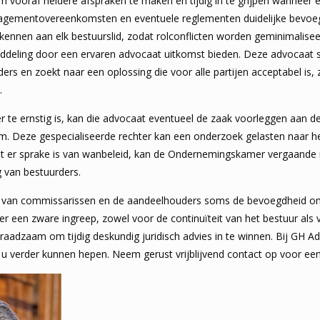
m vooraf heldere afspraken te maken en tijdig in te grijpen wanneer ee
nagementovereenkomsten en eventuele reglementen duidelijke bevoe
ennen aan elk bestuurslid, zodat rolconflicten worden geminimalisee
ddeling door een ervaren advocaat uitkomst bieden. Deze advocaat st
ders en zoekt naar een oplossing die voor alle partijen acceptabel is
.
er te ernstig is, kan die advocaat eventueel de zaak voorleggen aa
. Deze gespecialiseerde rechter kan een onderzoek gelasten naar he
t dat er sprake is van wanbeleid, kan de Ondernemingskamer vergaande
g van bestuurders.
 van commissarissen en de aandeelhouders soms de bevoegdheid om 
ter een zware ingreep, zowel voor de continuïteit van het bestuur als
 raadzaam om tijdig deskundig juridisch advies in te winnen. Bij GH 
u verder kunnen hepen. Neem gerust vrijblijvend contact op voor ee