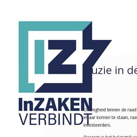
Ruzie in d
REDACTIONEEL
ALLE
ARTIKELEN
COLUMNS
KORTE ZAKEN
Onenigheid binnen de raad
elkaar komen te staan, raa
investeerders.