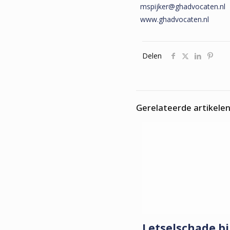
mspijker@ghadvocaten.nl
www.ghadvocaten.nl
Delen
Gerelateerde artikele
Letselschade b