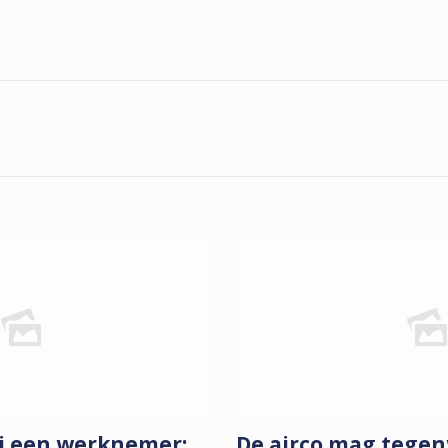
n
ij een werknemer:
De airco mag tege