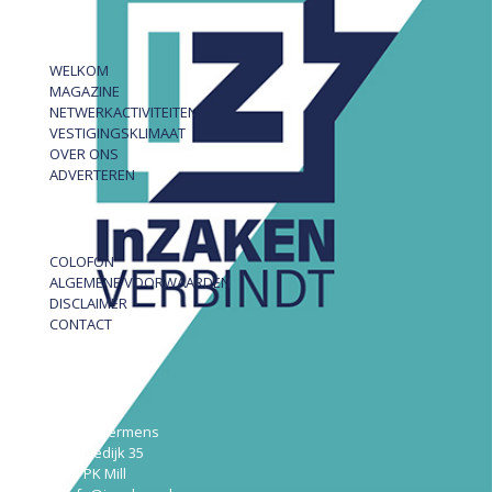
WELKOM
MAGAZINE
NETWERKACTIVITEITEN
VESTIGINGSKLIMAAT
OVER ONS
ADVERTEREN
COLOFON
ALGEMENE VOORWAARDEN
DISCLAIMER
CONTACT
InZAKEN
Robert Hermens
Udensedijk 35
5451 PK Mill