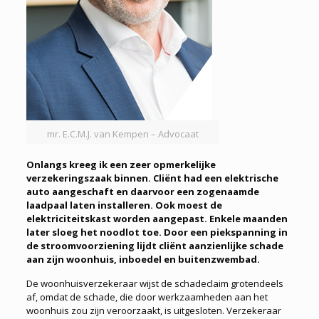
mr. E.C.M.J. van Kempen – Advocaat
Onlangs kreeg ik een zeer opmerkelijke
verzekeringszaak binnen. Cliënt had een elektrische
auto aangeschaft en daarvoor een zogenaamde
laadpaal laten installeren. Ook moest de
elektriciteitskast worden
aangepast. Enkele maanden
later sloeg het noodlot toe. Door een piekspanning in
de stroomvoorziening lijdt cliënt aanzienlijke schade
aan zijn woonhuis, inboedel en buitenzwembad.
De woonhuisverzekeraar wijst de schadeclaim grotendeels
af, omdat de schade, die door werkzaamheden aan het
woonhuis zou zijn veroorzaakt, is uitgesloten. Verzekeraar