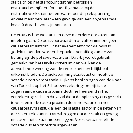
stelt zich op het standpunt dat het betrokken
installatiebedrijf een fout heeft gemaakt bij de
installatiewerkzaamheden, waardoor de piekspanning
enkele maanden later – ten gevolge van een zogenaamde
losse 0-draad – zou zijn ontstaan.
De vraag is hoe we dan met deze meerdere oorzaken om
moeten gaan. De polisvoorwaarden bevatten immers geen
causaliteitsmaatstaf. Of het evenement door de polis is
gedekt moet dan worden bepaald door uitleg van de van
belang zijnde polisvoorwaarden. Daarbij wordt gebruik
gemaakt van het Haviltexcriterium dan wel kan de
aanvullende werking van de redelijkheid en billijkheid
uitkomst bieden. De piekspanning staat vast en heeft de
schade direct veroorzaakt. Blijkens beslissingen van de Raad
van Toezicht op het Schadeverzekeringsbedrijf is de
zogenaamde causa proxima doctrine heersend in het
verzekeringsrecht. In dit geval dient de oplossing dus gezocht
te worden in de causa proxima doctrine, waarbij in het
causaliteitsvraagstuk alleen de laatste factor in de keten van
oorzaken relevant is. Dat wil zeggen dat oorzaak en gevolg
niet te ver uit elkaar moeten liggen. Verzekeraar heeft de
schade dus ten onrechte afgewezen.