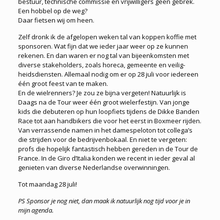
bestuur, technische commissie en vrijwilligers geen gebrek.
Een hobbel op de weg?
Daar fietsen wij om heen.
Zelf dronk ik de afgelopen weken tal van koppen koffie met
sponsoren. Wat fijn dat we ieder jaar weer op ze kunnen
rekenen. En dan waren er nog tal van bijeenkomsten met
diverse stakeholders, zoals horeca, gemeente en veilig­
heidsdiensten. Allemaal nodig om er op 28 juli voor iedereen
één groot feest van te maken.
En de wielrenners? Je zou ze bijna vergeten! Natuurlijk is
Daags na de Tour weer één groot wielerfestijn. Van jonge
kids die debuteren op hun loopfiets tijdens de Dikke Banden
Race tot aan handbikers die voor het eerst in Boxmeer rijden.
Van verrassende namen in het damespeloton tot collega’s
die strijden voor de bedrijvenbokaal. En niet te vergeten:
profs die hopelijk fantastisch hebben gereden in de Tour de
France. In de Giro d’Italia konden we recent in ieder geval al
genieten van diverse Nederlandse overwinningen.
Tot maandag 28 juli!
PS Sponsor je nog niet, dan maak ik natuurlijk nog tijd voor je in
mijn agenda.