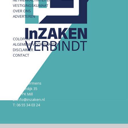
VESTIGINGSKLIMAAT
OVER ONS
ADVERTEREN
COLOFON
ALGEMENE VOORWAARDEN
DISCLAIMER
CONTACT
InZAKEN
Robert Hermens
Udensedijk 35
5451 PK Mill
E: info@inzaken.nl
T: 06 55 34 03 24