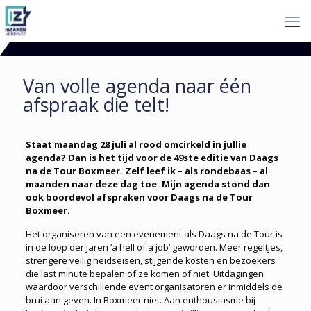
Van volle agenda naar één
afspraak die telt!
Staat maandag 28 juli al rood omcirkeld in jullie
agenda? Dan is het tijd voor de 49ste editie van Daags
na de Tour Boxmeer. Zelf leef ik – als rondebaas – al
maanden naar deze dag toe. Mijn agenda stond dan
ook boordevol afspraken voor Daags na de Tour
Boxmeer.
Het organiseren van een evenement als Daags na de Tour is
in de loop der jaren ‘a hell of a job’ geworden. Meer regeltjes,
strengere veilig­ heidseisen, stijgende kosten en bezoekers
die last minute bepalen of ze komen of niet. Uitdagingen
waardoor verschillende event­ organisatoren er inmiddels de
brui aan geven. In Boxmeer niet. Aan enthousiasme bij