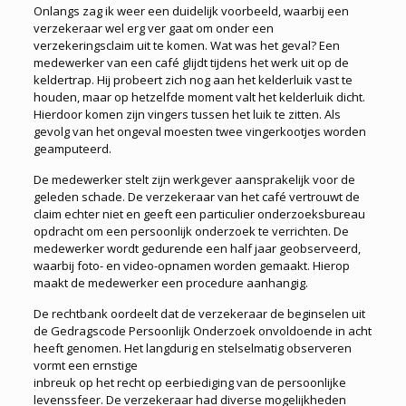
Onlangs zag ik weer een duidelijk voorbeeld, waarbij een
verzekeraar wel erg ver gaat om onder een
verzekeringsclaim uit te komen. Wat was het geval? Een
medewerker van een café glijdt tijdens het werk uit op de
keldertrap. Hij probeert zich nog aan het kelderluik vast te
houden, maar op hetzelfde moment valt het kelderluik dicht.
Hierdoor komen zijn vingers tussen het luik te zitten. Als
gevolg van het ongeval moesten twee vingerkootjes worden
geamputeerd.
De medewerker stelt zijn werkgever aansprakelijk voor de
geleden schade. De verzekeraar van het café vertrouwt de
claim echter niet en geeft een particulier onderzoeksbureau
opdracht om een persoonlijk onderzoek te verrichten. De
medewerker wordt gedurende een half jaar geobserveerd,
waarbij foto- en video-opnamen worden gemaakt. Hierop
maakt de medewerker een procedure aanhangig.
De rechtbank oordeelt dat de verzekeraar de beginselen uit
de Gedragscode Persoonlijk Onderzoek onvoldoende in acht
heeft genomen. Het langdurig en stelselmatig observeren
vormt een ernstige
inbreuk op het recht op eerbiediging van de persoonlijke
levenssfeer. De verzekeraar had diverse mogelijkheden