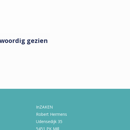
nwoordig gezien
InZAKEN
Robert Hermens
Udensedijk 35
5451 PK Mill