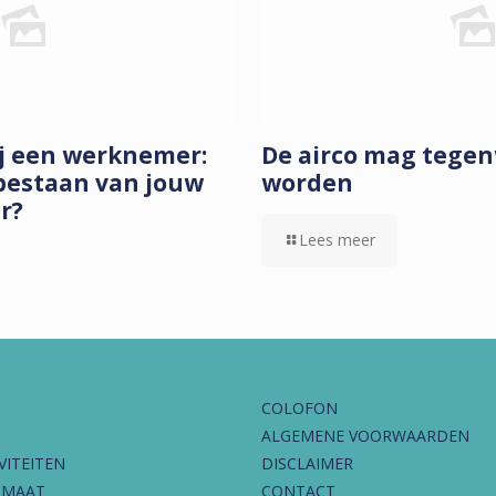
ij een werknemer:
De airco mag tege
bestaan van jouw
worden
ar?
Lees meer
COLOFON
ALGEMENE VOORWAARDEN
VITEITEN
DISCLAIMER
IMAAT
CONTACT