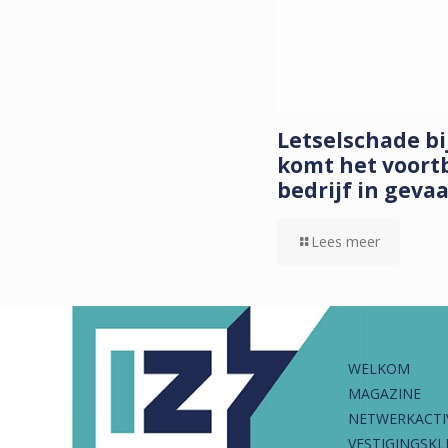
Letselschade b
komt het voort
bedrijf in geva
Lees meer
WELKOM
MAGAZINE
NETWERKACTI
VESTIGINGSKL