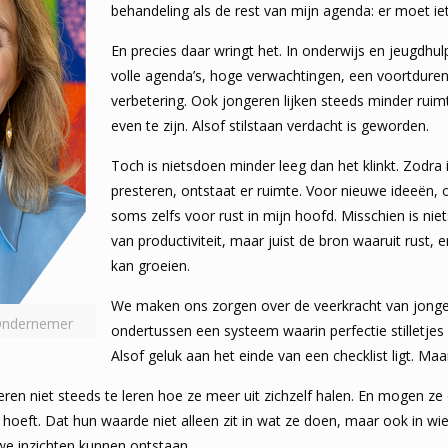
behandeling als de rest van mijn agenda: er moet ie
En precies daar wringt het. In onderwijs en jeugdhul
volle agenda’s, hoge verwachtingen, een voort­dure
verbetering. Ook jongeren lijken steeds minder ru
even te zijn. Alsof stilstaan verdacht is geworden.
Toch is nietsdoen minder leeg dan het klinkt. Zodra
presteren, ontstaat er ruimte. Voor nieuwe ideeën,
soms zelfs voor rust in mijn hoofd. Misschien is ni
van productiviteit, maar juist de bron waaruit rust, 
kan groeien.
We maken ons zorgen over de veerkracht van jong
 Ondernemer
ondertussen een systeem waarin perfectie stilletje
Alsof geluk aan het einde van een checklist ligt. Maa
en niet steeds te leren hoe ze meer uit zichzelf halen. En mogen ze
er hoeft. Dat hun waarde niet alleen zit in wat ze doen, maar ook in wie 
uwe inzichten kunnen ontstaan.