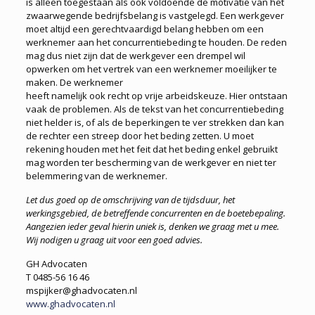
is alleen toegestaan als ook voldoende de motivatie van het
zwaarwegende bedrijfsbelang is vastgelegd. Een werkgever
moet altijd een gerechtvaardigd belang hebben om een
werknemer aan het concurrentiebeding te houden. De reden
mag dus niet zijn dat de werkgever een drempel wil
opwerken om het vertrek van een werknemer moeilijker te
maken. De werknemer
heeft namelijk ook recht op vrije arbeidskeuze. Hier ontstaan
vaak de problemen. Als de tekst van het concurrentiebeding
niet helder is, of als de beperkingen te ver strekken dan kan
de rechter een streep door het beding zetten. U moet
rekening houden met het feit dat het beding enkel gebruikt
mag worden ter bescherming van de werkgever en niet ter
belemmering van de werknemer.
Let dus goed op de omschrijving van de tijdsduur,
het
werkingsgebied, de betreffende concurrenten
en de boetebepaling.
Aangezien ieder geval hierin
uniek is, denken we graag met u mee.
Wij nodigen
u graag uit voor een goed advies.
GH Advocaten
T 0485-56 16 46
mspijker@ghadvocaten.nl
www.ghadvocaten.nl