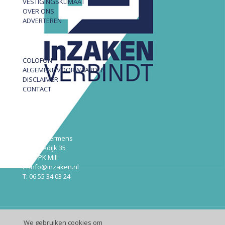
VESTIGINGSKLIMAAT
OVER ONS
ADVERTEREN
COLOFON
ALGEMENE VOORWAARDEN
DISCLAIMER
CONTACT
InZAKEN
Robert Hermens
Udensedijk 35
5451 PK Mill
E: info@inzaken.nl
T: 06 55 34 03 24
We gebruiken cookies om