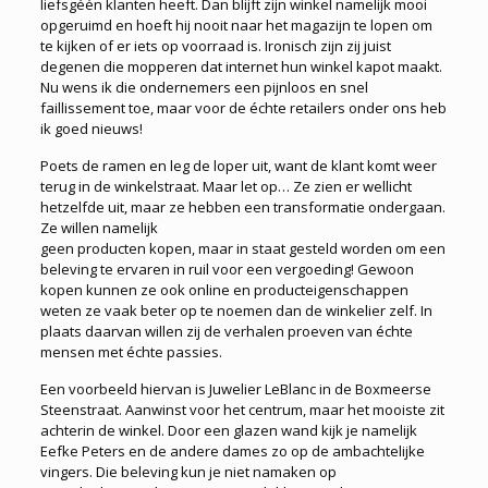
liefsgéén klanten heeft. Dan blijft zijn winkel namelijk mooi
opgeruimd en hoeft hij nooit naar het magazijn te lopen om
te kijken of er iets op voorraad is. Ironisch zijn zij juist
degenen die mopperen dat internet hun winkel kapot maakt.
Nu wens ik die ondernemers een pijnloos en snel
faillissement toe, maar voor de échte retailers onder ons heb
ik goed nieuws!
Poets de ramen en leg de loper uit, want de klant komt weer
terug in de winkelstraat. Maar let op… Ze zien er wellicht
hetzelfde uit, maar ze hebben een transformatie ondergaan.
Ze willen namelijk
geen producten kopen, maar in staat gesteld worden om een
beleving te ervaren in ruil voor een vergoeding! Gewoon
kopen kunnen ze ook online en producteigenschappen
weten ze vaak beter op te noemen dan de winkelier zelf. In
plaats daarvan willen zij de verhalen proeven van échte
mensen met échte passies.
Een voorbeeld hiervan is Juwelier LeBlanc in de Boxmeerse
Steenstraat. Aanwinst voor het centrum, maar het mooiste zit
achterin de winkel. Door een glazen wand kijk je namelijk
Eefke Peters en de andere dames zo op de ambachtelijke
vingers. Die beleving kun je niet namaken op