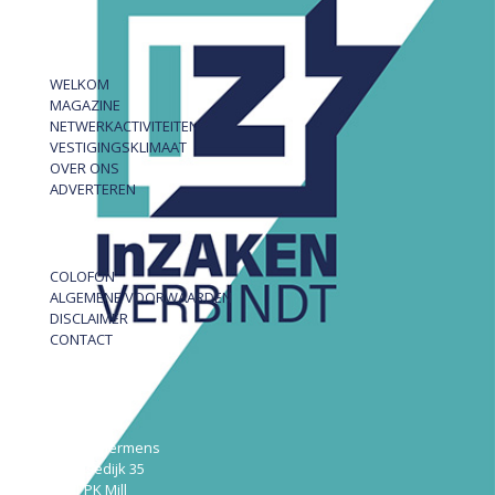
WELKOM
MAGAZINE
NETWERKACTIVITEITEN
VESTIGINGSKLIMAAT
OVER ONS
ADVERTEREN
COLOFON
ALGEMENE VOORWAARDEN
DISCLAIMER
CONTACT
InZAKEN
Robert Hermens
Udensedijk 35
5451 PK Mill