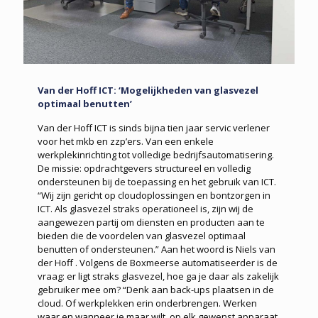
Van der Hoff ICT: ‘Mogelijkheden van glasvezel
optimaal benutten’
Van der Hoff ICT is sinds bijna tien jaar servic verlener
voor het mkb en zzp’ers. Van een enkele
werkplekinrichting tot volledige bedrijfsautomatisering.
De missie: opdrachtgevers structureel en volledig
ondersteunen bij de toepassing en het gebruik van ICT.
“Wij zijn gericht op cloudoplossingen en bontzorgen in
ICT. Als glasvezel straks operationeel is, zijn wij de
aangewezen partij om diensten en producten aan te
bieden die de voordelen van glasvezel optimaal
benutten of ondersteunen.” Aan het woord is Niels van
der Hoff . Volgens de Boxmeerse automatiseerder is de
vraag: er ligt straks glasvezel, hoe ga je daar als zakelijk
gebruiker mee om? “Denk aan back-ups plaatsen in de
cloud. Of werkplekken erin onderbrengen. Werken
waar en wanneer je maar wilt, op elk gewenst apparaat,