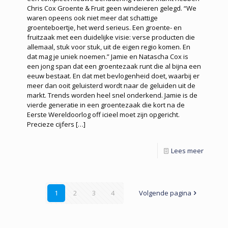
Chris Cox Groente & Fruit geen windeieren gelegd. “We
waren opeens ook niet meer dat schattige
groenteboertje, het werd serieus. Een groente- en
fruitzaak met een duidelijke visie: verse producten die
allemaal, stuk voor stuk, uit de eigen regio komen. En
dat mag je uniek noemen.” Jamie en Natascha Cox is
een jong span dat een groentezaak runt die al bijna een
eeuw bestaat. En dat met bevlogenheid doet, waarbij er
meer dan ooit geluisterd wordt naar de geluiden uit de
markt. Trends worden heel snel onderkend. Jamie is de
vierde generatie in een groentezaak die kort na de
Eerste Wereldoorlog off icieel moet zijn opgericht.
Precieze cijfers
[…]
Lees meer
1
2
3
4
Volgende pagina