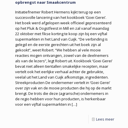
opbrengst naar Smaakcentrum
Initiatiefnemer Robert Hermens kijkt terug op een
succesvolle lancering van het kookboek ‘Goei Gerei’.
Het boek werd afgelopen week officieel gepresenteerd
op het Pluk & Oogstfeest in Mill en zal vanaf maandag
22 oktober met fikse korting te koop zijn bij een vijftal
supermarkten in het Land van Cuijk. “De verbinding is
gelegd en de eerste gerechten uit het boek zijn al
gekookt”, weet Robert. “We hebben al vele mooie
reacties mogen ontvangen, zowel van de deelnemers
als van de lezers”, legt Robert uit. Kookboek ‘Goei Gerei’
bevat niet alleen tientallen smakelijke recepten, maar
vertelt ook het eerlijke verhaal achter de gebruikte,
veelal uit het Land van Cuijk afkomstige, ingrediënten.
Streekproducten De ondernemer vertelt in ‘Goei Gerei’
over zijn vak en de mooie producten die hij op de markt
brengt. De trots die deze (agrarische) ondernemers in
de regio hebben voor hun producten, is herkenbaar
voor een vijftal supermarkten in
[…]
Lees meer