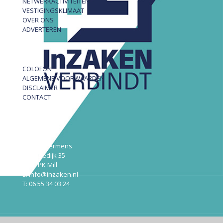
NETWERKACTIVITEITEN
VESTIGINGSKLIMAAT
OVER ONS
ADVERTEREN
COLOFON
ALGEMENE VOORWAARDEN
DISCLAIMER
CONTACT
InZAKEN
Robert Hermens
Udensedijk 35
5451 PK Mill
E: info@inzaken.nl
T: 06 55 34 03 24