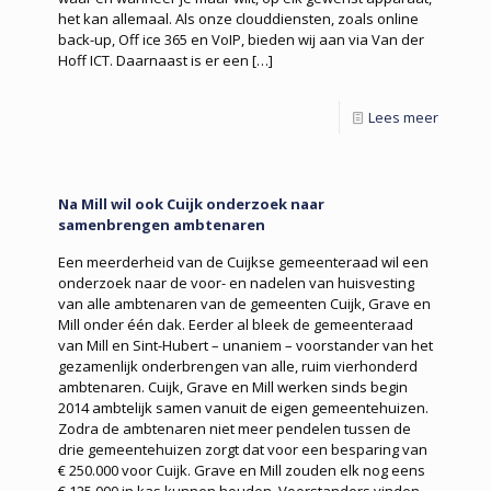
het kan allemaal. Als onze clouddiensten, zoals online
back-up, Off ice 365 en VoIP, bieden wij aan via Van der
Hoff ICT. Daarnaast is er een
[…]
Lees meer
Na Mill wil ook Cuijk onderzoek naar
samenbrengen ambtenaren
Een meerderheid van de Cuijkse gemeenteraad wil een
onderzoek naar de voor- en nadelen van huisvesting
van alle ambtenaren van de gemeenten Cuijk, Grave en
Mill onder één dak. Eerder al bleek de gemeenteraad
van Mill en Sint-Hubert – unaniem – voorstander van het
gezamenlijk onderbrengen van alle, ruim vierhonderd
ambtenaren. Cuijk, Grave en Mill werken sinds begin
2014 ambtelijk samen vanuit de eigen gemeentehuizen.
Zodra de ambtenaren niet meer pendelen tussen de
drie gemeentehuizen zorgt dat voor een besparing van
€ 250.000 voor Cuijk. Grave en Mill zouden elk nog eens
€ 125.000 in kas kunnen houden. Voorstanders vinden