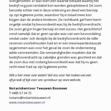
overgenomen. Er was toen een waarde betaald waarbij het
bedrijf nog juist rendabel kon worden geëxploiteerd. De zoon
berustte echter niet in deze onterving en deed een beroep
op zijn legitieme portie, waardoor hij in totaal meer kon
krijgen dan de andere kinderen. De rechtbank gaf hem hierin
ongelijk omdat hij bevoordeeld was bij de bedrijfsoverdracht.
De zoon ging in hoger beroep en met succes. Het gerechtshof
vond namelijk dat er geen sprake was van een bevoordeling
omdat vader zich destijds bij de bedrijfsoverdracht de stille
reserves voorbehouden had en er een meerwaardeclausule
opgenomen was voor het geval de zoon de onderneming
wilde vervreemden. Die omstandigheden maakten dat de
bedrijfsoverdracht op zakelijke gronden was geschied en dat
de zoon dus niet zodanig bevoordeeld was dat hij nu geen
recht meer had op zijn legitieme portie.
Wilt u hier meer over weten? Bel ons voor het maken van een
afspraak of kijk voor ons spreekuur op onze website.
Notariskantoor Teeuwen Boxmeer
T 0485-57 34 72
notaris@notaristeeuwen.nl
www.notaristeeuwen.nl