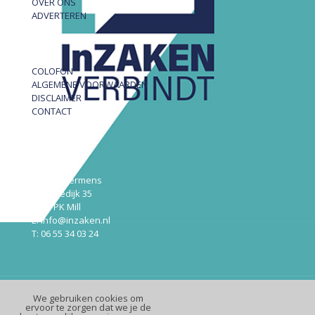
OVER ONS
ADVERTEREN
COLOFON
ALGEMENE VOORWAARDEN
DISCLAIMER
CONTACT
InZAKEN
Robert Hermens
Udensedijk 35
5451 PK Mill
E: info@inzaken.nl
T: 06 55 34 03 24
We gebruiken cookies om
© InZaken.nl
ervoor te zorgen dat we je de