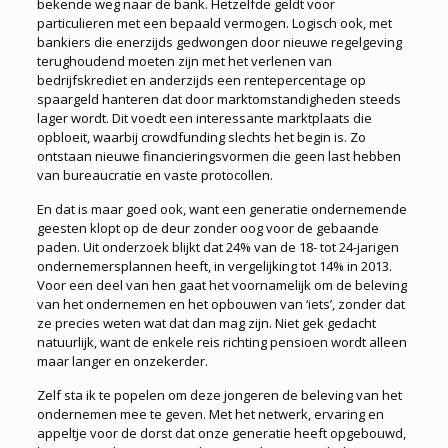
bekende weg naar de bank. Hetzelfde geldt voor
particulieren met een bepaald vermogen. Logisch ook, met
bankiers die enerzijds gedwongen door nieuwe regelgeving
terughoudend moeten zijn met het verlenen van
bedrijfskrediet en anderzijds een rentepercentage op
spaargeld hanteren dat door marktomstandigheden steeds
lager wordt. Dit voedt een interessante marktplaats die
opbloeit, waarbij crowdfunding slechts het begin is. Zo
ontstaan nieuwe financieringsvormen die geen last hebben
van bureaucratie en vaste protocollen.
En dat is maar goed ook, want een generatie ondernemende
geesten klopt op de deur zonder oog voor de gebaande
paden. Uit onderzoek blijkt dat 24% van de 18- tot 24-jarigen
ondernemersplannen heeft, in vergelijking tot 14% in 2013.
Voor een deel van hen gaat het voornamelijk om de beleving
van het ondernemen en het opbouwen van ‘iets’, zonder dat
ze precies weten wat dat dan mag zijn. Niet gek gedacht
natuurlijk, want de enkele reis richting pensioen wordt alleen
maar langer en onzekerder.
Zelf sta ik te popelen om deze jongeren de beleving van het
ondernemen mee te geven. Met het netwerk, ervaring en
appeltje voor de dorst dat onze generatie heeft opgebouwd,